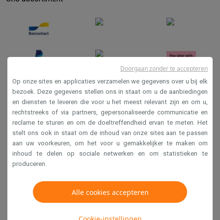
Info ecocheques
Alle eco producten
Alle eco promoties
Refurbished
Refurbished smartphones
Refurbished tablets
Refurbished lap
Huishouden
Wasmachines met ecocheques
Droogkasten met ecocheques
Kleine keukentoestellen
Doorgaan zonder te accepteren
Kleine keukentoestellen met ecocheques
Koffiemachines met
Op onze sites en applicaties verzamelen we gegevens over u bij elk
Grote keukentoestellen
bezoek. Deze gegevens stellen ons in staat om u de aanbiedingen
Vaatwassers met ecocheques
Koelkasten met ecocheques
Die
en diensten te leveren die voor u het meest relevant zijn en om u,
Verkoopsvoorwaarden
Airco
rechtstreeks of via partners, gepersonaliseerde communicatie en
Privacy
Airco's met ecocheques
reclame te sturen en om de doeltreffendheid ervan te meten. Het
TV & audio
stelt ons ook in staat om de inhoud van onze sites aan te passen
Disclaimer
aan uw voorkeuren, om het voor u gemakkelijker te maken om
TV met ecocheques
Bluetooth speakers met ecocheques
Kopt
Cookies
inhoud te delen op sociale netwerken en om statistieken te
Multimedia & telefonie
produceren.
Smartphones met ecocheques
Tablets met ecocheques
Laptop
Krëfel NV - Steenstraat 44 - Industriezone 4 "T Sas",
Transport
1851 Humbeek, België
Alle cookies accepteren
Elektrische steps met ecocheques
BTW BE 0400.673.544
Eco initiatieven
Impact
Energie besparen
Recycleer je oud elektro
Cookie-instellingen