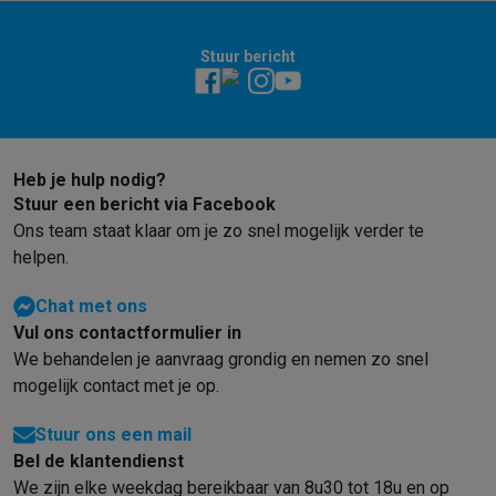
Barbecues
Elektrische barbecues
Houtskoolbarbecues
Gasbarb
Koude dranken
Juicers
Bruiswatermachines
Waterfilterkannen
Wa
Stuur bericht
Kookgerei
Pannen
Kookpotten
Keukenweegschalen
Vacuümtoest
Desserts
Wafelijzers
Ijsmachines
Pannenkoekenmakers
Divers
Smart garden
Binnentuin
Kruiden
Compost machines
Accessoire
Huishouden & airco
Heb je hulp nodig?
Stofzuigen
Stofzuigers
Robotstofzuigers
Steelstofzuigers
Sled
Stuur een bericht via Facebook
Robots
Robotstofzuigers
Dweilrobots
Robotmaaiers
Zwembadr
Ons team staat klaar om je zo snel mogelijk verder te
Schoonmaken
Vloerreinigers
Stoomreinigers
Tapijtreinigers
Hoge
helpen.
Strijken
Stoomgenerators
Strijkijzers
Kledingstomers
Actieve str
Naaien
Naaimachines
Accessoires
Chat met ons
Verkoelen
Mobiele airco’s
Aircoolers
Ventilators
Accessoires
Vul ons contactformulier in
Luchtbehandeling
Luchtreinigers
Luchtbevochtigers
Luchtontvoc
We behandelen je aanvraag grondig en nemen zo snel
Verwarmen
Elektrische verwarming
Elektrische dekens
mogelijk contact met je op.
Wassen & drogen
Wasmachines
Droogkasten
Wasmachine en d
Stuur ons een mail
Huisdieren
Automatische voerbak
Automatische kattenbak
Huis
Bel de klantendienst
Beauty & gezondheid
We zijn elke weekdag bereikbaar van 8u30 tot 18u en op
Haarverzorging
Haardrogers
Stijltangen
Krultangen
Föhnborstels