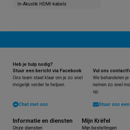
Robots & mixers
Keukenmachines
Keukenrobots
Mixers
Bl
In-Akustik HDMI-kabels
Koken & stomen
Multicookers
Rijst- en stoomkokers
Water
Fun cooking
Gourmet toestellen
Fondue
Raclette
TeppanYak
Barbecues
Elektrische barbecues
Houtskoolbarbecues
Gas
Koude dranken
Juicers
Bruiswatermachines
Waterfilterkan
Kookgerei
Pannen
Kookpotten
Keukenweegschalen
Vacuüm
Desserts
Wafelijzers
Ijsmachines
Pannenkoekenmakers
Di
Smart garden
Binnentuin
Kruiden
Compost machines
Access
Huishouden & airco
Heb je hulp nodig?
Stofzuigen
Stofzuigers
Robotstofzuigers
Steelstofzuigers
Stuur een bericht via Facebook
Vul ons contactf
Robots
Robotstofzuigers
Dweilrobots
Robotmaaiers
Zwemb
Ons team staat klaar om je zo snel
We behandelen je 
Schoonmaken
Vloerreinigers
Stoomreinigers
Tapijtreinigers
mogelijk verder te helpen.
nemen zo snel mog
Strijken
Stoomgenerators
Strijkijzers
Kledingstomers
Actiev
op.
Naaien
Naaimachines
Accessoires
Verkoelen
Mobiele airco’s
Aircoolers
Ventilators
Accessoir
Chat met ons
Stuur ons een
Luchtbehandeling
Luchtreinigers
Luchtbevochtigers
Luchto
Verwarmen
Elektrische verwarming
Elektrische dekens
Informatie en diensten
Mijn Krëfel
Wassen & drogen
Wasmachines
Droogkasten
Wasmachine 
Onze diensten
Mijn bestellingen