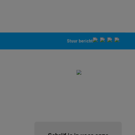
Stuur bericht
akken
Accessoires
kels
Droogrekken