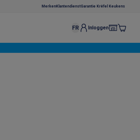
Merken
Klantendienst
Garantie Krëfel Keukens
FR
Inloggen
kels
Droogrekken
s
 microgolfovens
Inbouw wasmachines
ten
o
Koffiezetapparaten
Koffie, capsules & pads
Accessoires