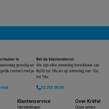
enders
Soepmakers
Hakmolens
Accessoires
kokers
Kookrobots
Pastamachines
Opzetkookplaten
Accessoires
i
Pizzamakers
Accessoires
barbecues
Accessoires
nen
Waterfilterpatronen
Ijsblokjesmachines
toestellen
Keukengerei & gadgets
verse desserten
oires
Sledestofzuigers
Handstofzuigers
Bouwstofzuigers
Stofzuigerz
ormulier in
Bel de klantendienst
adrobots
Robot ramenwassers
aanvraag grondig en
We zijn elke weekdag bereikbaar van
Hogedrukreinigers
Ruitenwassers
Dweilsystemen
Accessoires
elijk contact met je
8u30 tot 18u en op zaterdag van 10u
e strijkplanken
Strijkplanken
Accessoires
tot 18u.
es
 mail
02 255 00 00
ntvochtigers
Weerstations
Klantenservice
Over Krëfel
en droogkast sets
Was-droogcombinaties
Tussenkaders en sok
Herstellingen
Onze acties