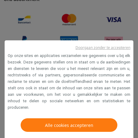
Refurbished
Refurbished smartphones
Refurbished tablets
Refurbished lap
Huishouden
Wasmachines met ecocheques
Droogkasten met ecocheques
Kleine keukentoestellen
Kleine keukentoestellen met ecocheques
Koffiemachines met
Grote keukentoestellen
Doorgaan zonder te accepteren
Vaatwassers met ecocheques
Koelkasten met ecocheques
Die
Op onze sites en applicaties verzamelen we gegevens over u bij elk
Airco
bezoek. Deze gegevens stellen ons in staat om u de aanbiedingen
Airco's met ecocheques
en diensten te leveren die voor u het meest relevant zijn en om u,
Verkoopsvoorwaarden
rechtstreeks of via partners, gepersonaliseerde communicatie en
TV & audio
Privacy
reclame te sturen en om de doeltreffendheid ervan te meten. Het
TV met ecocheques
Bluetooth speakers met ecocheques
Kopt
stelt ons ook in staat om de inhoud van onze sites aan te passen
Disclaimer
Multimedia & telefonie
aan uw voorkeuren, om het voor u gemakkelijker te maken om
Smartphones met ecocheques
Tablets met ecocheques
Laptop
Cookies
inhoud te delen op sociale netwerken en om statistieken te
Transport
produceren.
Elektrische steps met ecocheques
Krëfel NV - Steenstraat 44 - Industriezone 4 "T Sas",
Eco initiatieven
1851 Humbeek, België
Alle cookies accepteren
Impact
Energie besparen
Recycleer je oud elektro
BTW BE 0400.673.544
Info & acties