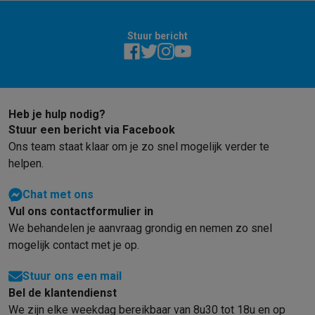
Barbecues
Elektrische barbecues
Houtskoolbarbecues
Gasbarb
Koude dranken
Juicers
Bruiswatermachines
Waterfilterkannen
Wa
Stuur bericht
Kookgerei
Pannen
Kookpotten
Keukenweegschalen
Vacuümtoest
Desserts
Wafelijzers
Ijsmachines
Pannenkoekenmakers
Divers
Smart garden
Binnentuin
Kruiden
Compost machines
Accessoire
Huishouden & airco
Heb je hulp nodig?
Stofzuigen
Stofzuigers
Robotstofzuigers
Steelstofzuigers
Sled
Stuur een bericht via Facebook
Robots
Robotstofzuigers
Dweilrobots
Robotmaaiers
Zwembadr
Ons team staat klaar om je zo snel mogelijk verder te
Schoonmaken
Vloerreinigers
Stoomreinigers
Tapijtreinigers
Hoge
helpen.
Strijken
Stoomgenerators
Strijkijzers
Kledingstomers
Actieve str
Naaien
Naaimachines
Accessoires
Chat met ons
Verkoelen
Mobiele airco’s
Aircoolers
Ventilators
Accessoires
Vul ons contactformulier in
Luchtbehandeling
Luchtreinigers
Luchtbevochtigers
Luchtontvoc
We behandelen je aanvraag grondig en nemen zo snel
Verwarmen
Elektrische verwarming
Elektrische dekens
mogelijk contact met je op.
Wassen & drogen
Wasmachines
Droogkasten
Wasmachine en d
Stuur ons een mail
Huisdieren
Automatische voerbak
Automatische kattenbak
Huis
Bel de klantendienst
Beauty & gezondheid
We zijn elke weekdag bereikbaar van 8u30 tot 18u en op
Haarverzorging
Haardrogers
Stijltangen
Krultangen
Föhnborstels