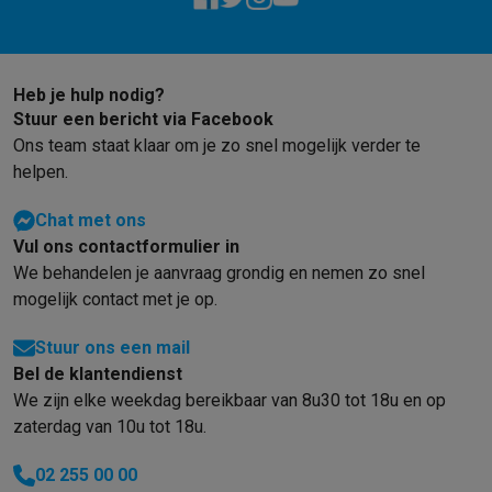
Barbecues
Elektrische barbecues
Houtskoolbarbecues
Gasbarb
Koude dranken
Juicers
Bruiswatermachines
Waterfilterkannen
Wa
Kookgerei
Pannen
Kookpotten
Keukenweegschalen
Vacuümtoest
Heb je hulp nodig?
Desserts
Wafelijzers
Ijsmachines
Pannenkoekenmakers
Divers
Stuur een bericht via Facebook
Smart garden
Binnentuin
Kruiden
Compost machines
Accessoire
Ons team staat klaar om je zo snel mogelijk verder te
Huishouden & airco
helpen.
Stofzuigen
Stofzuigers
Robotstofzuigers
Steelstofzuigers
Sled
Robots
Robotstofzuigers
Dweilrobots
Robotmaaiers
Zwembadr
Chat met ons
Schoonmaken
Vloerreinigers
Stoomreinigers
Tapijtreinigers
Hoge
Vul ons contactformulier in
Strijken
Stoomgenerators
Strijkijzers
Kledingstomers
Actieve str
We behandelen je aanvraag grondig en nemen zo snel
Naaien
Naaimachines
Accessoires
mogelijk contact met je op.
Verkoelen
Mobiele airco’s
Aircoolers
Ventilators
Accessoires
Stuur ons een mail
Luchtbehandeling
Luchtreinigers
Luchtbevochtigers
Luchtontvoc
Bel de klantendienst
Verwarmen
Elektrische verwarming
Elektrische dekens
We zijn elke weekdag bereikbaar van 8u30 tot 18u en op
Wassen & drogen
Wasmachines
Droogkasten
Wasmachine en d
zaterdag van 10u tot 18u.
Huisdieren
Automatische voerbak
Automatische kattenbak
Huis
Beauty & gezondheid
02 255 00 00
Haarverzorging
Haardrogers
Stijltangen
Krultangen
Föhnborstels