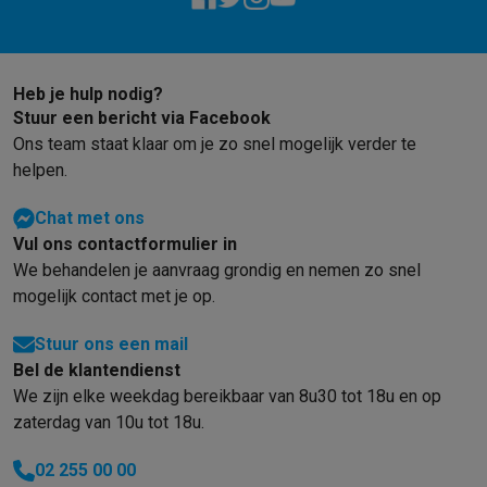
Barbecues
Elektrische barbecues
Houtskoolbarbecues
Gasbarb
Koude dranken
Juicers
Bruiswatermachines
Waterfilterkannen
Wa
Kookgerei
Pannen
Kookpotten
Keukenweegschalen
Vacuümtoest
Heb je hulp nodig?
Desserts
Wafelijzers
Ijsmachines
Pannenkoekenmakers
Divers
Stuur een bericht via Facebook
Smart garden
Binnentuin
Kruiden
Compost machines
Accessoire
Ons team staat klaar om je zo snel mogelijk verder te
Huishouden & airco
helpen.
Stofzuigen
Stofzuigers
Robotstofzuigers
Steelstofzuigers
Sled
Robots
Robotstofzuigers
Dweilrobots
Robotmaaiers
Zwembadr
Chat met ons
Schoonmaken
Vloerreinigers
Stoomreinigers
Tapijtreinigers
Hoge
Vul ons contactformulier in
Strijken
Stoomgenerators
Strijkijzers
Kledingstomers
Actieve str
We behandelen je aanvraag grondig en nemen zo snel
Naaien
Naaimachines
Accessoires
mogelijk contact met je op.
Verkoelen
Mobiele airco’s
Aircoolers
Ventilators
Accessoires
Stuur ons een mail
Luchtbehandeling
Luchtreinigers
Luchtbevochtigers
Luchtontvoc
Bel de klantendienst
Verwarmen
Elektrische verwarming
Elektrische dekens
We zijn elke weekdag bereikbaar van 8u30 tot 18u en op
Wassen & drogen
Wasmachines
Droogkasten
Wasmachine en d
zaterdag van 10u tot 18u.
Huisdieren
Automatische voerbak
Automatische kattenbak
Huis
Beauty & gezondheid
02 255 00 00
Haarverzorging
Haardrogers
Stijltangen
Krultangen
Föhnborstels