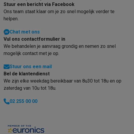
Foto accessoires
Cameratassen
Flitsers & filters
SD-kaarten
Sta
Stuur een bericht via Facebook
Telefonie & smartwatches
Ons team staat klaar om je zo snel mogelijk verder te
GSM's
Smartphones
Apple iPhone
Samsung smartphones
GSM’s
helpen.
Refurbished
Refurbished smartphones
BuyBack
GSM bescherming
iPhone hoesjes
Samsung hoesjes
Alle hoesj
Chat met ons
Smartwatches
Smartwatches
Activity Trackers
Bandjes
Opladers
Vul ons contactformulier in
GSM opladers
Opladers en kabels
Draadloze opladers
USB-C k
We behandelen je aanvraag grondig en nemen zo snel
GSM accessoires
AirTags & GPS trackers
Draadloze oortjes
GS
mogelijk contact met je op.
Vaste telefoons
Vaste telefoons
Walkie talkies
Babyfoons
Stuur ons een mail
Computers & tablets
Bel de klantendienst
Computers
Laptops
Gaming laptops
Apple MacBook
Windows la
We zijn elke weekdag bereikbaar van 8u30 tot 18u en op
Randapparatuur IT
Muizen
Toetsenborden
Webcams
PC speaker
zaterdag van 10u tot 18u.
Tablets & e-readers
Tablets
Apple iPad
Samsung Galaxy Tab
Tab
Printen
Printers
Inktpatronen & papier
Cricut
02 255 00 00
Netwerk & wifi
Routers & access points
Powerline & Wi-Fi adap
Geheugen & opslag
Externe harde schijven
SSD
USB-sticks
SD-k
Software
Windows & Microsoft Office
Anti-Virus
Overige softwa
Toebehoren IT
Opladers & kabels
Tassen & sleeves
Steunen
Mu