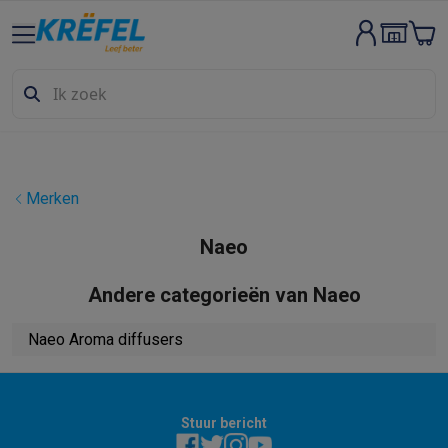
Groot elektro & inbouw
Wassen & drogen
Wasmachines
Droogkasten
Wasmachine en d
Vaatwassers
Vaatwassers
Inbouw vaatwassers
Vrijstaande va
Koelen & vriezen
Koelkasten
Inbouw koelkasten
Vrijstaande ko
Inbouwtoestellen
Inbouw vaatwassers
Inbouw ovens
Inbouw ko
Ovens & microgolfovens
Ovens
Microgolfovens
Kookplaten
Kookplaten
Inductiekookplaten
Keramische kookpla
Merken
Dampkappen
Dampkappen
Fornuizen
Fornuizen
Gemengde fornuizen
Elektrische fornuizen
Naeo
Kleine inbouwtoestellen
Warmhoudlades
Espresso- & koffiema
Andere categorieën van Naeo
Kleine keukenapparaten
Koffie
Koffiemachines
Volautomatische koffiemachines
Espress
Naeo Aroma diffusers
Ontbijt
Waterkokers
Broodroosters
Broodbakmachines
Snijmach
Frituren & grillen
Airfryers
Friteuses
Grills
TeppanYaki
Croque mon
Robots & mixers
Keukenmachines
Keukenrobots
Mixers
Blende
Koken & stomen
Multicookers
Rijst- en stoomkokers
Waterkoke
Stuur bericht
Fun cooking
Gourmet toestellen
Fondue
Raclette
TeppanYaki
Piz