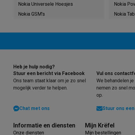
Robots & mixers
Keukenmachines
Keukenrobots
Mixers
Bl
Nokia Universele Hoesjes
Nokia Po
Koken & stomen
Multicookers
Rijst- en stoomkokers
Water
Nokia GSM's
Nokia Tab
Fun cooking
Gourmet toestellen
Fondue
Raclette
TeppanYak
Barbecues
Elektrische barbecues
Houtskoolbarbecues
Gas
Koude dranken
Juicers
Bruiswatermachines
Waterfilterkan
Kookgerei
Pannen
Kookpotten
Keukenweegschalen
Vacuüm
Desserts
Wafelijzers
Ijsmachines
Pannenkoekenmakers
Di
Smart garden
Binnentuin
Kruiden
Compost machines
Access
Huishouden & airco
Heb je hulp nodig?
Stofzuigen
Stofzuigers
Robotstofzuigers
Steelstofzuigers
Stuur een bericht via Facebook
Vul ons contactf
Robots
Robotstofzuigers
Dweilrobots
Robotmaaiers
Zwemb
Ons team staat klaar om je zo snel
We behandelen je 
Schoonmaken
Vloerreinigers
Stoomreinigers
Tapijtreinigers
mogelijk verder te helpen.
nemen zo snel mog
Strijken
Stoomgenerators
Strijkijzers
Kledingstomers
Actiev
op.
Naaien
Naaimachines
Accessoires
Verkoelen
Mobiele airco’s
Aircoolers
Ventilators
Accessoir
Chat met ons
Stuur ons een
Luchtbehandeling
Luchtreinigers
Luchtbevochtigers
Luchto
Verwarmen
Elektrische verwarming
Elektrische dekens
Informatie en diensten
Mijn Krëfel
Wassen & drogen
Wasmachines
Droogkasten
Wasmachine 
Onze diensten
Mijn bestellingen