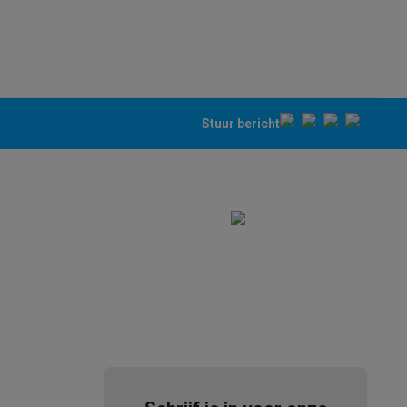
Stuur bericht
akken
Accessoires
kels
Droogrekken