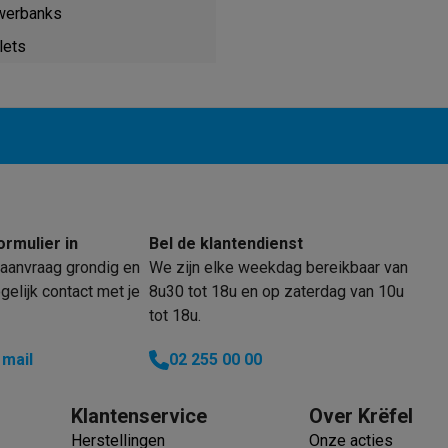
enders
Soepmakers
Hakmolens
Accessoires
werbanks
kokers
Kookrobots
Pastamachines
Opzetkookplaten
Accessoires
lets
i
Pizzamakers
Accessoires
barbecues
Accessoires
nen
Waterfilterpatronen
Ijsblokjesmachines
toestellen
Keukengerei & gadgets
verse desserten
oires
Sledestofzuigers
Handstofzuigers
Bouwstofzuigers
Stofzuigerz
ormulier in
Bel de klantendienst
adrobots
Robot ramenwassers
aanvraag grondig en
We zijn elke weekdag bereikbaar van
Hogedrukreinigers
Ruitenwassers
Dweilsystemen
Accessoires
elijk contact met je
8u30 tot 18u en op zaterdag van 10u
e strijkplanken
Strijkplanken
Accessoires
tot 18u.
es
 mail
02 255 00 00
ntvochtigers
Weerstations
Klantenservice
Over Krëfel
en droogkast sets
Was-droogcombinaties
Tussenkaders en sok
Herstellingen
Onze acties