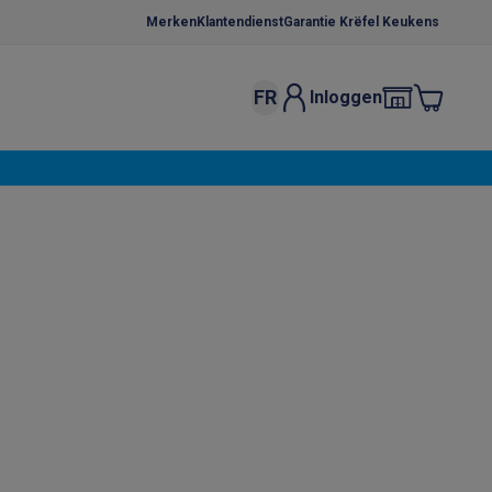
Merken
Klantendienst
Garantie Krëfel Keukens
FR
Inloggen
kels
Droogrekken
s
 microgolfovens
Inbouw wasmachines
ten
o
Koffiezetapparaten
Koffie, capsules & pads
Accessoires