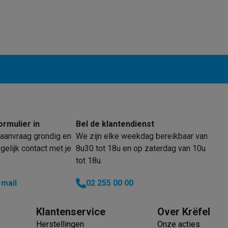
enders
Soepmakers
Hakmolens
Accessoires
kokers
Kookrobots
Pastamachines
Opzetkookplaten
Accessoires
i
Pizzamakers
Accessoires
barbecues
Accessoires
nen
Waterfilterpatronen
Ijsblokjesmachines
toestellen
Keukengerei & gadgets
verse desserten
oires
Sledestofzuigers
Handstofzuigers
Bouwstofzuigers
Stofzuigerz
ormulier in
Bel de klantendienst
adrobots
Robot ramenwassers
aanvraag grondig en
We zijn elke weekdag bereikbaar van
Hogedrukreinigers
Ruitenwassers
Dweilsystemen
Accessoires
elijk contact met je
8u30 tot 18u en op zaterdag van 10u
e strijkplanken
Strijkplanken
Accessoires
tot 18u.
es
 mail
02 255 00 00
ntvochtigers
Weerstations
Klantenservice
Over Krëfel
en droogkast sets
Was-droogcombinaties
Tussenkaders en sok
Herstellingen
Onze acties