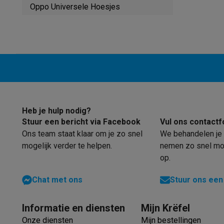
Robots & mixers
Keukenmachines
Keukenrobots
Mixers
Bl
Oppo Universele Hoesjes
Koken & stomen
Multicookers
Rijst- en stoomkokers
Water
Fun cooking
Gourmet toestellen
Fondue
Raclette
TeppanYak
Barbecues
Elektrische barbecues
Houtskoolbarbecues
Gas
Koude dranken
Juicers
Bruiswatermachines
Waterfilterkan
Kookgerei
Pannen
Kookpotten
Keukenweegschalen
Vacuüm
Desserts
Wafelijzers
Ijsmachines
Pannenkoekenmakers
Di
Smart garden
Binnentuin
Kruiden
Compost machines
Access
Huishouden & airco
Heb je hulp nodig?
Stofzuigen
Stofzuigers
Robotstofzuigers
Steelstofzuigers
Stuur een bericht via Facebook
Vul ons contactf
Robots
Robotstofzuigers
Dweilrobots
Robotmaaiers
Zwemb
Ons team staat klaar om je zo snel
We behandelen je 
Schoonmaken
Vloerreinigers
Stoomreinigers
Tapijtreinigers
mogelijk verder te helpen.
nemen zo snel mog
Strijken
Stoomgenerators
Strijkijzers
Kledingstomers
Actiev
op.
Naaien
Naaimachines
Accessoires
Verkoelen
Mobiele airco’s
Aircoolers
Ventilators
Accessoir
Chat met ons
Stuur ons een
Luchtbehandeling
Luchtreinigers
Luchtbevochtigers
Luchto
Verwarmen
Elektrische verwarming
Elektrische dekens
Informatie en diensten
Mijn Krëfel
Wassen & drogen
Wasmachines
Droogkasten
Wasmachine 
Onze diensten
Mijn bestellingen