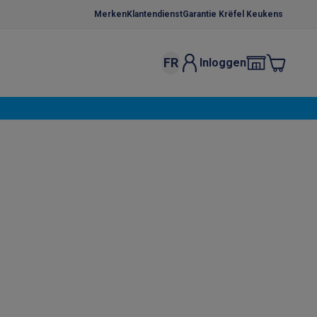
Merken
Klantendienst
Garantie Krëfel Keukens
FR
Inloggen
kels
Droogrekken
s
 microgolfovens
Inbouw wasmachines
ten
o
Koffiezetapparaten
Koffie, capsules & pads
Accessoires