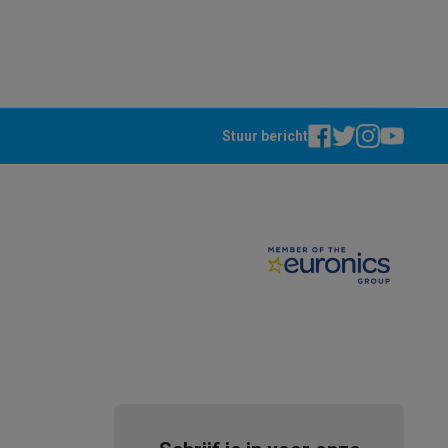
Stuur bericht
akken
Accessoires
kels
Droogrekken