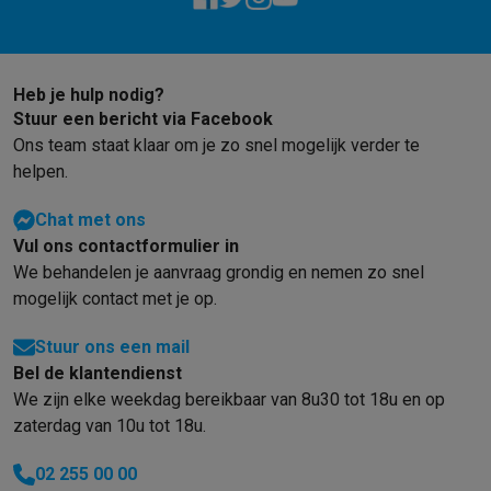
Barbecues
Elektrische barbecues
Houtskoolbarbecues
Gasbarb
Koude dranken
Juicers
Bruiswatermachines
Waterfilterkannen
Wa
Kookgerei
Pannen
Kookpotten
Keukenweegschalen
Vacuümtoest
Heb je hulp nodig?
Desserts
Wafelijzers
Ijsmachines
Pannenkoekenmakers
Divers
Stuur een bericht via Facebook
Smart garden
Binnentuin
Kruiden
Compost machines
Accessoire
Ons team staat klaar om je zo snel mogelijk verder te
Huishouden & airco
helpen.
Stofzuigen
Stofzuigers
Robotstofzuigers
Steelstofzuigers
Sled
Robots
Robotstofzuigers
Dweilrobots
Robotmaaiers
Zwembadr
Chat met ons
Schoonmaken
Vloerreinigers
Stoomreinigers
Tapijtreinigers
Hoge
Vul ons contactformulier in
Strijken
Stoomgenerators
Strijkijzers
Kledingstomers
Actieve str
We behandelen je aanvraag grondig en nemen zo snel
Naaien
Naaimachines
Accessoires
mogelijk contact met je op.
Verkoelen
Mobiele airco’s
Aircoolers
Ventilators
Accessoires
Stuur ons een mail
Luchtbehandeling
Luchtreinigers
Luchtbevochtigers
Luchtontvoc
Bel de klantendienst
Verwarmen
Elektrische verwarming
Elektrische dekens
We zijn elke weekdag bereikbaar van 8u30 tot 18u en op
Wassen & drogen
Wasmachines
Droogkasten
Wasmachine en d
zaterdag van 10u tot 18u.
Huisdieren
Automatische voerbak
Automatische kattenbak
Huis
Beauty & gezondheid
02 255 00 00
Haarverzorging
Haardrogers
Stijltangen
Krultangen
Föhnborstels