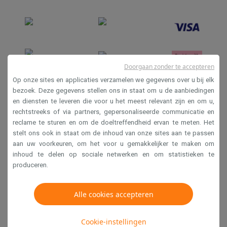
Info ecocheques
Alle eco producten
Alle eco promoties
Refurbished
Refurbished smartphones
Refurbished tablets
Refurbished lap
Huishouden
Wasmachines met ecocheques
Droogkasten met ecocheques
Kleine keukentoestellen
Doorgaan zonder te accepteren
Kleine keukentoestellen met ecocheques
Koffiemachines met
Op onze sites en applicaties verzamelen we gegevens over u bij elk
Grote keukentoestellen
bezoek. Deze gegevens stellen ons in staat om u de aanbiedingen
Vaatwassers met ecocheques
Koelkasten met ecocheques
Die
en diensten te leveren die voor u het meest relevant zijn en om u,
Verkoopsvoorwaarden
Airco
rechtstreeks of via partners, gepersonaliseerde communicatie en
Privacy
reclame te sturen en om de doeltreffendheid ervan te meten. Het
Airco's met ecocheques
stelt ons ook in staat om de inhoud van onze sites aan te passen
Disclaimer
TV & audio
aan uw voorkeuren, om het voor u gemakkelijker te maken om
TV met ecocheques
Bluetooth speakers met ecocheques
Kopt
Cookies
inhoud te delen op sociale netwerken en om statistieken te
Multimedia & telefonie
produceren.
Smartphones met ecocheques
Tablets met ecocheques
Laptop
Krëfel NV - Steenstraat 44 - Industriezone 4 "T Sas",
Transport
1851 Humbeek, België
Alle cookies accepteren
Elektrische steps met ecocheques
BTW BE 0400.673.544
Eco initiatieven
Cookie-instellingen
Impact
Energie besparen
Recycleer je oud elektro