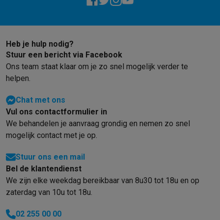
Barbecues
Elektrische barbecues
Houtskoolbarbecues
Gasbarb
Koude dranken
Juicers
Bruiswatermachines
Waterfilterkannen
Wa
Kookgerei
Pannen
Kookpotten
Keukenweegschalen
Vacuümtoest
Heb je hulp nodig?
Desserts
Wafelijzers
Ijsmachines
Pannenkoekenmakers
Divers
Stuur een bericht via Facebook
Smart garden
Binnentuin
Kruiden
Compost machines
Accessoire
Ons team staat klaar om je zo snel mogelijk verder te
Huishouden & airco
helpen.
Stofzuigen
Stofzuigers
Robotstofzuigers
Steelstofzuigers
Sled
Robots
Robotstofzuigers
Dweilrobots
Robotmaaiers
Zwembadr
Chat met ons
Schoonmaken
Vloerreinigers
Stoomreinigers
Tapijtreinigers
Hoge
Vul ons contactformulier in
Strijken
Stoomgenerators
Strijkijzers
Kledingstomers
Actieve str
We behandelen je aanvraag grondig en nemen zo snel
Naaien
Naaimachines
Accessoires
mogelijk contact met je op.
Verkoelen
Mobiele airco’s
Aircoolers
Ventilators
Accessoires
Stuur ons een mail
Luchtbehandeling
Luchtreinigers
Luchtbevochtigers
Luchtontvoc
Bel de klantendienst
Verwarmen
Elektrische verwarming
Elektrische dekens
We zijn elke weekdag bereikbaar van 8u30 tot 18u en op
Wassen & drogen
Wasmachines
Droogkasten
Wasmachine en d
zaterdag van 10u tot 18u.
Huisdieren
Automatische voerbak
Automatische kattenbak
Huis
Beauty & gezondheid
02 255 00 00
Haarverzorging
Haardrogers
Stijltangen
Krultangen
Föhnborstels