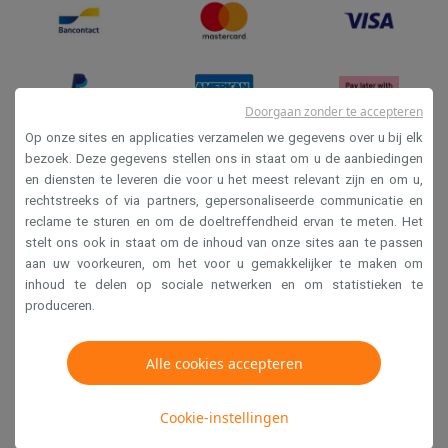
Info ecocheques
Alle eco producten
Alle eco promoties
Refurbished
Refurbished smartphones
Refurbished tablets
Refurbished lap
Huishouden
Wasmachines met ecocheques
Droogkasten met ecocheques
Doorgaan zonder te accepteren
Kleine keukentoestellen
Op onze sites en applicaties verzamelen we gegevens over u bij elk
Kleine keukentoestellen met ecocheques
Koffiemachines met
bezoek. Deze gegevens stellen ons in staat om u de aanbiedingen
Grote keukentoestellen
en diensten te leveren die voor u het meest relevant zijn en om u,
Verkoopsvoorwaarden
Vaatwassers met ecocheques
Koelkasten met ecocheques
Die
rechtstreeks of via partners, gepersonaliseerde communicatie en
Privacy
Airco
reclame te sturen en om de doeltreffendheid ervan te meten. Het
stelt ons ook in staat om de inhoud van onze sites aan te passen
Disclaimer
Airco's met ecocheques
aan uw voorkeuren, om het voor u gemakkelijker te maken om
TV & audio
Cookies
inhoud te delen op sociale netwerken en om statistieken te
TV met ecocheques
Bluetooth speakers met ecocheques
Kopt
produceren.
Multimedia & telefonie
Krëfel NV - Steenstraat 44 - Industriezone 4 "T Sas",
Smartphones met ecocheques
Tablets met ecocheques
Laptop
1851 Humbeek, België
Alle cookies accepteren
Transport
BTW BE 0400.673.544
Elektrische steps met ecocheques
Cookie-instellingen
Eco initiatieven
Copyright 2026
Impact
Energie besparen
Recycleer je oud elektro