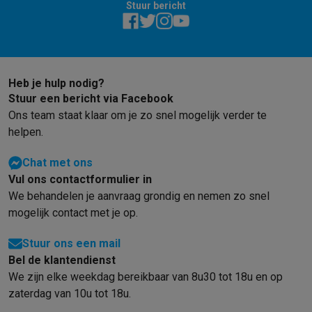
Stuur bericht
Barbecues
Elektrische barbecues
Houtskoolbarbecues
Gasbarb
Koude dranken
Juicers
Bruiswatermachines
Waterfilterkannen
Wa
Kookgerei
Pannen
Kookpotten
Keukenweegschalen
Vacuümtoest
Desserts
Wafelijzers
Ijsmachines
Pannenkoekenmakers
Divers
Heb je hulp nodig?
Smart garden
Binnentuin
Kruiden
Compost machines
Accessoire
Stuur een bericht via Facebook
Huishouden & airco
Ons team staat klaar om je zo snel mogelijk verder te
Stofzuigen
Stofzuigers
Robotstofzuigers
Steelstofzuigers
Sled
helpen.
Robots
Robotstofzuigers
Dweilrobots
Robotmaaiers
Zwembadr
Schoonmaken
Vloerreinigers
Stoomreinigers
Tapijtreinigers
Hoge
Chat met ons
Strijken
Stoomgenerators
Strijkijzers
Kledingstomers
Actieve str
Vul ons contactformulier in
Naaien
Naaimachines
Accessoires
We behandelen je aanvraag grondig en nemen zo snel
Verkoelen
Mobiele airco’s
Aircoolers
Ventilators
Accessoires
mogelijk contact met je op.
Luchtbehandeling
Luchtreinigers
Luchtbevochtigers
Luchtontvoc
Verwarmen
Elektrische verwarming
Elektrische dekens
Stuur ons een mail
Wassen & drogen
Wasmachines
Droogkasten
Wasmachine en d
Bel de klantendienst
Huisdieren
Automatische voerbak
Automatische kattenbak
Huis
We zijn elke weekdag bereikbaar van 8u30 tot 18u en op
Beauty & gezondheid
zaterdag van 10u tot 18u.
Haarverzorging
Haardrogers
Stijltangen
Krultangen
Föhnborstels