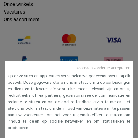
Info ecocheques
Alle eco producten
Alle eco promoties
Onze winkels
Refurbished
Vacatures
Refurbished smartphones
Refurbished tablets
Refurbished lap
Ons assortiment
Huishouden
Wasmachines met ecocheques
Droogkasten met ecocheques
Kleine keukentoestellen
Kleine keukentoestellen met ecocheques
Koffiemachines met
Grote keukentoestellen
Vaatwassers met ecocheques
Koelkasten met ecocheques
Die
Doorgaan zonder te accepteren
Airco
Airco's met ecocheques
Op onze sites en applicaties verzamelen we gegevens over u bij elk
bezoek. Deze gegevens stellen ons in staat om u de aanbiedingen
TV & audio
en diensten te leveren die voor u het meest relevant zijn en om u,
Verkoopsvoorwaarden
TV met ecocheques
Bluetooth speakers met ecocheques
Kopt
rechtstreeks of via partners, gepersonaliseerde communicatie en
Multimedia & telefonie
Privacy
reclame te sturen en om de doeltreffendheid ervan te meten. Het
Smartphones met ecocheques
Tablets met ecocheques
Laptop
stelt ons ook in staat om de inhoud van onze sites aan te passen
Disclaimer
Transport
aan uw voorkeuren, om het voor u gemakkelijker te maken om
Cookies
Elektrische steps met ecocheques
inhoud te delen op sociale netwerken en om statistieken te
produceren.
Eco initiatieven
Impact
Energie besparen
Recycleer je oud elektro