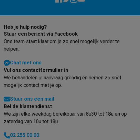
Barbecues
Elektrische barbecues
Houtskoolbarbecues
Gasbarb
Koude dranken
Juicers
Bruiswatermachines
Waterfilterkannen
Wa
Kookgerei
Pannen
Kookpotten
Keukenweegschalen
Vacuümtoest
Heb je hulp nodig?
Desserts
Wafelijzers
Ijsmachines
Pannenkoekenmakers
Divers
Stuur een bericht via Facebook
Smart garden
Binnentuin
Kruiden
Compost machines
Accessoire
Ons team staat klaar om je zo snel mogelijk verder te
Huishouden & airco
helpen.
Stofzuigen
Stofzuigers
Robotstofzuigers
Steelstofzuigers
Sled
Robots
Robotstofzuigers
Dweilrobots
Robotmaaiers
Zwembadr
Chat met ons
Schoonmaken
Vloerreinigers
Stoomreinigers
Tapijtreinigers
Hoge
Vul ons contactformulier in
Strijken
Stoomgenerators
Strijkijzers
Kledingstomers
Actieve str
We behandelen je aanvraag grondig en nemen zo snel
Naaien
Naaimachines
Accessoires
mogelijk contact met je op.
Verkoelen
Mobiele airco’s
Aircoolers
Ventilators
Accessoires
Stuur ons een mail
Luchtbehandeling
Luchtreinigers
Luchtbevochtigers
Luchtontvoc
Bel de klantendienst
Verwarmen
Elektrische verwarming
Elektrische dekens
We zijn elke weekdag bereikbaar van 8u30 tot 18u en op
Wassen & drogen
Wasmachines
Droogkasten
Wasmachine en d
zaterdag van 10u tot 18u.
Huisdieren
Automatische voerbak
Automatische kattenbak
Huis
Beauty & gezondheid
02 255 00 00
Haarverzorging
Haardrogers
Stijltangen
Krultangen
Föhnborstels