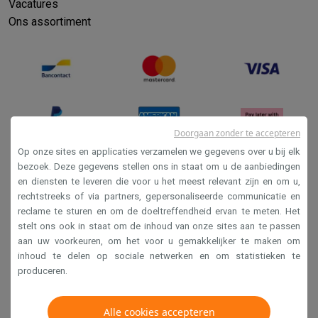
Refurbished
Vacatures
Refurbished smartphones
Refurbished tablets
Refurbished lap
Ons assortiment
Huishouden
Wasmachines met ecocheques
Droogkasten met ecocheques
Kleine keukentoestellen
Kleine keukentoestellen met ecocheques
Koffiemachines met
Grote keukentoestellen
Vaatwassers met ecocheques
Koelkasten met ecocheques
Die
Doorgaan zonder te accepteren
Airco
Op onze sites en applicaties verzamelen we gegevens over u bij elk
Airco's met ecocheques
bezoek. Deze gegevens stellen ons in staat om u de aanbiedingen
TV & audio
en diensten te leveren die voor u het meest relevant zijn en om u,
Verkoopsvoorwaarden
TV met ecocheques
Bluetooth speakers met ecocheques
Kopt
rechtstreeks of via partners, gepersonaliseerde communicatie en
Privacy
Multimedia & telefonie
reclame te sturen en om de doeltreffendheid ervan te meten. Het
stelt ons ook in staat om de inhoud van onze sites aan te passen
Smartphones met ecocheques
Tablets met ecocheques
Laptop
Disclaimer
aan uw voorkeuren, om het voor u gemakkelijker te maken om
Transport
Cookies
inhoud te delen op sociale netwerken en om statistieken te
Elektrische steps met ecocheques
produceren.
Eco initiatieven
Krëfel NV - Steenstraat 44 - Industriezone 4 "T Sas",
Impact
Energie besparen
Recycleer je oud elektro
1851 Humbeek, België
Alle cookies accepteren
Info & acties