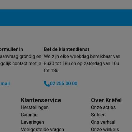
enders
Soepmakers
Hakmolens
Accessoires
kokers
Kookrobots
Pastamachines
Opzetkookplaten
Accessoires
i
Pizzamakers
Accessoires
barbecues
Accessoires
nen
Waterfilterpatronen
Ijsblokjesmachines
toestellen
Keukengerei & gadgets
verse desserten
ormulier in
Bel de klantendienst
oires
aanvraag grondig en
We zijn elke weekdag bereikbaar van
elijk contact met je
8u30 tot 18u en op zaterdag van 10u
Sledestofzuigers
Handstofzuigers
Bouwstofzuigers
Stofzuigerz
tot 18u.
adrobots
Robot ramenwassers
Hogedrukreinigers
Ruitenwassers
Dweilsystemen
Accessoires
 mail
02 255 00 00
e strijkplanken
Strijkplanken
Accessoires
Klantenservice
Over Krëfel
es
Herstellingen
Onze acties
ntvochtigers
Weerstations
Garantie
Solden
Leveringen
Ons verhaal
en droogkast sets
Was-droogcombinaties
Tussenkaders en sok
Veelgestelde vragen
Onze winkels