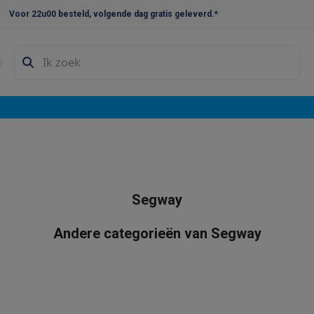
Voor 22u00 besteld, volgende dag gratis geleverd.*
en droogkast sets
Was-droogcombinaties
Tussenkaders en sok
e vaatwassers
e koelkasten
Amerikaanse koelkasten
Wijnkoelkasten
Diepvriezer
w koelkasten
Inbouw diepvriezers
Inbouw wijnkoelkasten
Inbouw
kplaten
Gas kookplaten
Kookplaten met afzuiging
Pannen
Kookpot
Segway
izen
Gasfornuizen
iemachines
Andere categorieën van Segway
ressomachines
Capsule- & padsmachines
Nespresso
Dolce Gust
machines
Juicers
Eierkokers
Yoghurtmachines
Accessoires
 monsieur machines
Accessoires