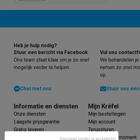
Robots & mixers
Keukenmachines
Keukenrobots
Mixers
Bl
Koken & stomen
Multicookers
Rijst- en stoomkokers
Water
Fun cooking
Gourmet toestellen
Fondue
Raclette
TeppanYak
Barbecues
Elektrische barbecues
Houtskoolbarbecues
Gas
Koude dranken
Juicers
Bruiswatermachines
Waterfilterkan
Kookgerei
Pannen
Kookpotten
Keukenweegschalen
Vacuüm
Heb je hulp nodig?
Desserts
Wafelijzers
Ijsmachines
Pannenkoekenmakers
Di
Stuur een bericht via Facebook
Vul ons contactf
Smart garden
Binnentuin
Kruiden
Compost machines
Access
Ons team staat klaar om je zo snel
We behandelen je 
Huishouden & airco
mogelijk verder te helpen.
nemen zo snel mog
Stofzuigen
Stofzuigers
Robotstofzuigers
Steelstofzuigers
op.
Robots
Robotstofzuigers
Dweilrobots
Robotmaaiers
Zwemb
Schoonmaken
Vloerreinigers
Stoomreinigers
Tapijtreinigers
Chat met ons
Stuur ons een
Strijken
Stoomgenerators
Strijkijzers
Kledingstomers
Actiev
Naaien
Naaimachines
Accessoires
Informatie en diensten
Mijn Krëfel
Verkoelen
Mobiele airco’s
Aircoolers
Ventilators
Accessoir
Onze diensten
Mijn bestellingen
Luchtbehandeling
Luchtreinigers
Luchtbevochtigers
Luchto
Laagste prijsgarantie
Mijn account
Verwarmen
Elektrische verwarming
Elektrische dekens
Gratis leveren
Terugsturen
Wassen & drogen
Wasmachines
Droogkasten
Wasmachine 
Verlengde garantie
Mijn leveringsmoment
Doorgaan zonder te accepteren