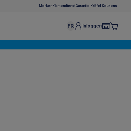
Merken
Klantendienst
Garantie Krëfel Keukens
FR
Inloggen
kels
Droogrekken
s
 microgolfovens
Inbouw wasmachines
ten
o
Koffiezetapparaten
Koffie, capsules & pads
Accessoires