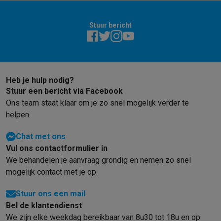
Barbecues
Elektrische barbecues
Houtskoolbarbecues
Gasbarb
Koude dranken
Juicers
Bruiswatermachines
Waterfilterkannen
Wa
Stuur bericht
Kookgerei
Pannen
Kookpotten
Keukenweegschalen
Vacuümtoest
Desserts
Wafelijzers
Ijsmachines
Pannenkoekenmakers
Divers
Smart garden
Binnentuin
Kruiden
Compost machines
Accessoire
Huishouden & airco
Heb je hulp nodig?
Stofzuigen
Stofzuigers
Robotstofzuigers
Steelstofzuigers
Sled
Stuur een bericht via Facebook
Robots
Robotstofzuigers
Dweilrobots
Robotmaaiers
Zwembadr
Ons team staat klaar om je zo snel mogelijk verder te
Schoonmaken
Vloerreinigers
Stoomreinigers
Tapijtreinigers
Hoge
helpen.
Strijken
Stoomgenerators
Strijkijzers
Kledingstomers
Actieve str
Naaien
Naaimachines
Accessoires
Chat met ons
Verkoelen
Mobiele airco’s
Aircoolers
Ventilators
Accessoires
Vul ons contactformulier in
Luchtbehandeling
Luchtreinigers
Luchtbevochtigers
Luchtontvoc
We behandelen je aanvraag grondig en nemen zo snel
Verwarmen
Elektrische verwarming
Elektrische dekens
mogelijk contact met je op.
Wassen & drogen
Wasmachines
Droogkasten
Wasmachine en d
Stuur ons een mail
Huisdieren
Automatische voerbak
Automatische kattenbak
Huis
Bel de klantendienst
Beauty & gezondheid
We zijn elke weekdag bereikbaar van 8u30 tot 18u en op
Haarverzorging
Haardrogers
Stijltangen
Krultangen
Föhnborstels