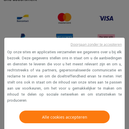
Info ecocheques
Alle eco producten
Alle eco promoties
Refurbished
Refurbished smartphones
Refurbished tablets
Refurbished lap
Huishouden
Wasmachines met ecocheques
Droogkasten met ecocheques
Kleine keukentoestellen
Kleine keukentoestellen met ecocheques
Koffiemachines met
Doorgaan zonder te accepteren
Grote keukentoestellen
Op onze sites en applicaties verzamelen we gegevens over u bij elk
Vaatwassers met ecocheques
Koelkasten met ecocheques
Die
bezoek. Deze gegevens stellen ons in staat om u de aanbiedingen
Airco
en diensten te leveren die voor u het meest relevant zijn en om u,
Verkoopsvoorwaarden
rechtstreeks of via partners, gepersonaliseerde communicatie en
Airco's met ecocheques
Privacy
reclame te sturen en om de doeltreffendheid ervan te meten. Het
TV & audio
stelt ons ook in staat om de inhoud van onze sites aan te passen
Disclaimer
TV met ecocheques
Bluetooth speakers met ecocheques
Kopt
aan uw voorkeuren, om het voor u gemakkelijker te maken om
Multimedia & telefonie
Cookies
inhoud te delen op sociale netwerken en om statistieken te
Smartphones met ecocheques
Tablets met ecocheques
Laptop
produceren.
Transport
Krëfel NV - Steenstraat 44 - Industriezone 4 "T Sas",
Elektrische steps met ecocheques
1851 Humbeek, België
Alle cookies accepteren
Eco initiatieven
BTW BE 0400.673.544
Impact
Energie besparen
Recycleer je oud elektro