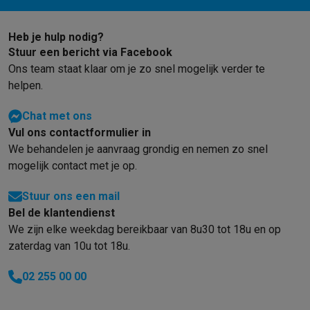
Foto accessoires
Cameratassen
Flitsers & filters
SD-kaarten
Sta
Telefonie & smartwatches
GSM's
Smartphones
Apple iPhone
Samsung smartphones
GSM’s
Heb je hulp nodig?
Refurbished
Refurbished smartphones
BuyBack
Stuur een bericht via Facebook
Ons team staat klaar om je zo snel mogelijk verder te
GSM bescherming
iPhone hoesjes
Samsung hoesjes
Alle hoesj
helpen.
Smartwatches
Smartwatches
Activity Trackers
Bandjes
Opladers
GSM opladers
Opladers en kabels
Draadloze opladers
USB-C k
Chat met ons
GSM accessoires
AirTags & GPS trackers
Draadloze oortjes
GS
Vul ons contactformulier in
Vaste telefoons
Vaste telefoons
Walkie talkies
Babyfoons
We behandelen je aanvraag grondig en nemen zo snel
Computers & tablets
mogelijk contact met je op.
Computers
Laptops
Gaming laptops
Apple MacBook
Windows la
Randapparatuur IT
Muizen
Toetsenborden
Webcams
PC speaker
Stuur ons een mail
Tablets & e-readers
Tablets
Apple iPad
Samsung Galaxy Tab
Tab
Bel de klantendienst
Printen
Printers
Inktpatronen & papier
Cricut
We zijn elke weekdag bereikbaar van 8u30 tot 18u en op
Netwerk & wifi
Routers & access points
Powerline & Wi-Fi adap
zaterdag van 10u tot 18u.
Geheugen & opslag
Externe harde schijven
SSD
USB-sticks
SD-k
02 255 00 00
Software
Windows & Microsoft Office
Anti-Virus
Overige softwa
Toebehoren IT
Opladers & kabels
Tassen & sleeves
Steunen
Mu