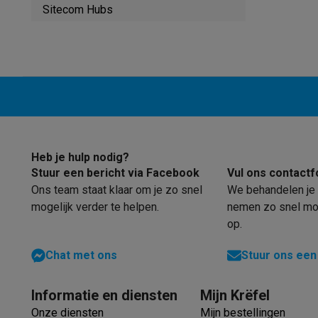
Robots & mixers
Keukenmachines
Keukenrobots
Mixers
Bl
Sitecom Hubs
Koken & stomen
Multicookers
Rijst- en stoomkokers
Water
Fun cooking
Gourmet toestellen
Fondue
Raclette
TeppanYak
Barbecues
Elektrische barbecues
Houtskoolbarbecues
Gas
Koude dranken
Juicers
Bruiswatermachines
Waterfilterkan
Kookgerei
Pannen
Kookpotten
Keukenweegschalen
Vacuüm
Desserts
Wafelijzers
Ijsmachines
Pannenkoekenmakers
Di
Smart garden
Binnentuin
Kruiden
Compost machines
Access
Huishouden & airco
Heb je hulp nodig?
Stofzuigen
Stofzuigers
Robotstofzuigers
Steelstofzuigers
Stuur een bericht via Facebook
Vul ons contactf
Robots
Robotstofzuigers
Dweilrobots
Robotmaaiers
Zwemb
Ons team staat klaar om je zo snel
We behandelen je 
Schoonmaken
Vloerreinigers
Stoomreinigers
Tapijtreinigers
mogelijk verder te helpen.
nemen zo snel mog
Strijken
Stoomgenerators
Strijkijzers
Kledingstomers
Actiev
op.
Naaien
Naaimachines
Accessoires
Verkoelen
Mobiele airco’s
Aircoolers
Ventilators
Accessoir
Chat met ons
Stuur ons een
Luchtbehandeling
Luchtreinigers
Luchtbevochtigers
Luchto
Verwarmen
Elektrische verwarming
Elektrische dekens
Informatie en diensten
Mijn Krëfel
Wassen & drogen
Wasmachines
Droogkasten
Wasmachine 
Onze diensten
Mijn bestellingen