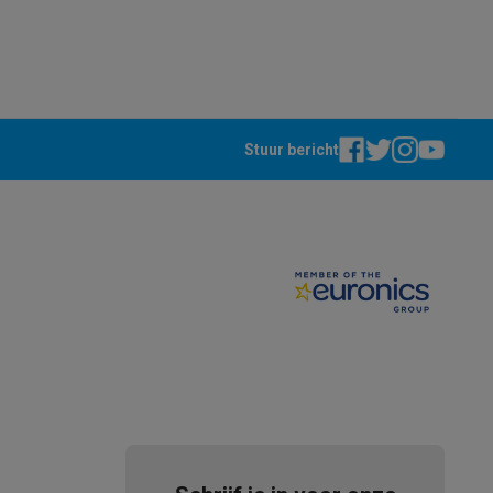
Stuur bericht
akken
Accessoires
kels
Droogrekken