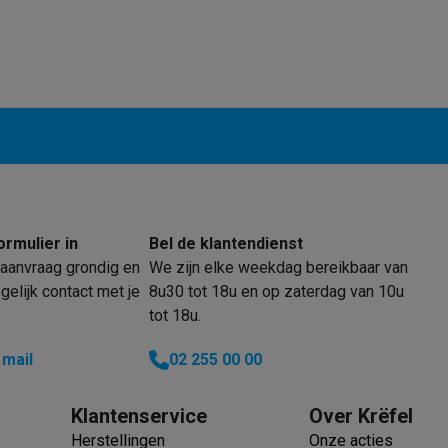
enders
Soepmakers
Hakmolens
Accessoires
kokers
Kookrobots
Pastamachines
Opzetkookplaten
Accessoires
i
Pizzamakers
Accessoires
barbecues
Accessoires
nen
Waterfilterpatronen
Ijsblokjesmachines
toestellen
Keukengerei & gadgets
verse desserten
oires
Sledestofzuigers
Handstofzuigers
Bouwstofzuigers
Stofzuigerz
ormulier in
Bel de klantendienst
adrobots
Robot ramenwassers
aanvraag grondig en
We zijn elke weekdag bereikbaar van
Hogedrukreinigers
Ruitenwassers
Dweilsystemen
Accessoires
elijk contact met je
8u30 tot 18u en op zaterdag van 10u
e strijkplanken
Strijkplanken
Accessoires
tot 18u.
es
 mail
02 255 00 00
ntvochtigers
Weerstations
Klantenservice
Over Krëfel
en droogkast sets
Was-droogcombinaties
Tussenkaders en sok
Herstellingen
Onze acties