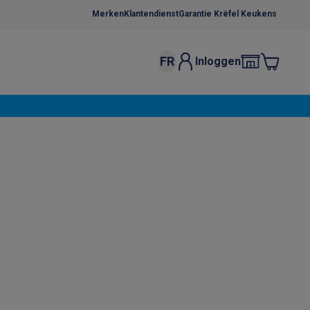
Merken
Klantendienst
Garantie Krëfel Keukens
FR
Inloggen
kels
Droogrekken
s
 microgolfovens
Inbouw wasmachines
ten
o
Koffiezetapparaten
Koffie, capsules & pads
Accessoires