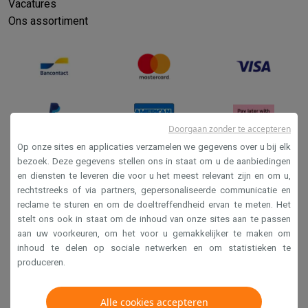
Info ecocheques
Alle eco producten
Alle eco promoties
Vacatures
Refurbished
Ons assortiment
Refurbished smartphones
Refurbished tablets
Refurbished lap
Huishouden
Wasmachines met ecocheques
Droogkasten met ecocheques
Kleine keukentoestellen
Kleine keukentoestellen met ecocheques
Koffiemachines met
Grote keukentoestellen
Doorgaan zonder te accepteren
Vaatwassers met ecocheques
Koelkasten met ecocheques
Die
Op onze sites en applicaties verzamelen we gegevens over u bij elk
Airco
bezoek. Deze gegevens stellen ons in staat om u de aanbiedingen
Airco's met ecocheques
en diensten te leveren die voor u het meest relevant zijn en om u,
Verkoopsvoorwaarden
TV & audio
rechtstreeks of via partners, gepersonaliseerde communicatie en
Privacy
TV met ecocheques
Bluetooth speakers met ecocheques
Kopt
reclame te sturen en om de doeltreffendheid ervan te meten. Het
Multimedia & telefonie
stelt ons ook in staat om de inhoud van onze sites aan te passen
Disclaimer
aan uw voorkeuren, om het voor u gemakkelijker te maken om
Smartphones met ecocheques
Tablets met ecocheques
Laptop
Cookies
inhoud te delen op sociale netwerken en om statistieken te
Transport
produceren.
Elektrische steps met ecocheques
Krëfel NV - Steenstraat 44 - Industriezone 4 "T Sas",
Eco initiatieven
1851 Humbeek, België
Alle cookies accepteren
Impact
Energie besparen
Recycleer je oud elektro