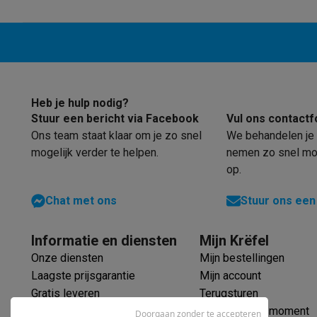
Robots & mixers
Keukenmachines
Keukenrobots
Mixers
Bl
Koken & stomen
Multicookers
Rijst- en stoomkokers
Water
Fun cooking
Gourmet toestellen
Fondue
Raclette
TeppanYak
Barbecues
Elektrische barbecues
Houtskoolbarbecues
Gas
Koude dranken
Juicers
Bruiswatermachines
Waterfilterkan
Kookgerei
Pannen
Kookpotten
Keukenweegschalen
Vacuüm
Heb je hulp nodig?
Desserts
Wafelijzers
Ijsmachines
Pannenkoekenmakers
Di
Stuur een bericht via Facebook
Vul ons contactf
Smart garden
Binnentuin
Kruiden
Compost machines
Access
Ons team staat klaar om je zo snel
We behandelen je 
Huishouden & airco
mogelijk verder te helpen.
nemen zo snel mog
Stofzuigen
Stofzuigers
Robotstofzuigers
Steelstofzuigers
op.
Robots
Robotstofzuigers
Dweilrobots
Robotmaaiers
Zwemb
Schoonmaken
Vloerreinigers
Stoomreinigers
Tapijtreinigers
Chat met ons
Stuur ons een
Strijken
Stoomgenerators
Strijkijzers
Kledingstomers
Actiev
Naaien
Naaimachines
Accessoires
Informatie en diensten
Mijn Krëfel
Verkoelen
Mobiele airco’s
Aircoolers
Ventilators
Accessoir
Onze diensten
Mijn bestellingen
Luchtbehandeling
Luchtreinigers
Luchtbevochtigers
Luchto
Laagste prijsgarantie
Mijn account
Verwarmen
Elektrische verwarming
Elektrische dekens
Gratis leveren
Terugsturen
Wassen & drogen
Wasmachines
Droogkasten
Wasmachine 
Verlengde garantie
Mijn leveringsmoment
Doorgaan zonder te accepteren