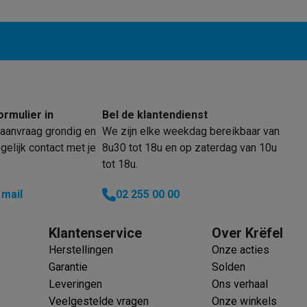
enders
Soepmakers
Hakmolens
Accessoires
kokers
Kookrobots
Pastamachines
Opzetkookplaten
Accessoires
i
Pizzamakers
Accessoires
barbecues
Accessoires
nen
Waterfilterpatronen
Ijsblokjesmachines
toestellen
Keukengerei & gadgets
verse desserten
ormulier in
Bel de klantendienst
oires
aanvraag grondig en
We zijn elke weekdag bereikbaar van
elijk contact met je
8u30 tot 18u en op zaterdag van 10u
Sledestofzuigers
Handstofzuigers
Bouwstofzuigers
Stofzuigerz
tot 18u.
adrobots
Robot ramenwassers
Hogedrukreinigers
Ruitenwassers
Dweilsystemen
Accessoires
 mail
02 255 00 00
e strijkplanken
Strijkplanken
Accessoires
Klantenservice
Over Krëfel
es
Herstellingen
Onze acties
ntvochtigers
Weerstations
Garantie
Solden
Leveringen
Ons verhaal
en droogkast sets
Was-droogcombinaties
Tussenkaders en sok
Veelgestelde vragen
Onze winkels