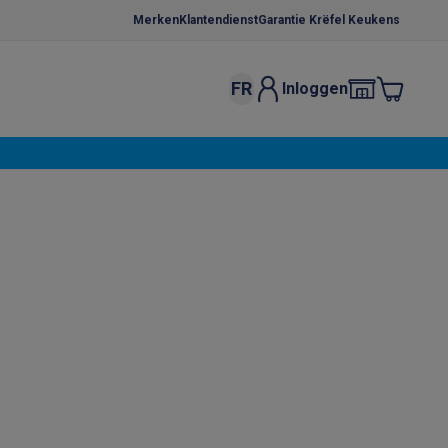
Merken
Klantendienst
Garantie Krëfel Keukens
FR
Inloggen
kels
Droogrekken
s
 microgolfovens
Inbouw wasmachines
ten
o
Koffiezetapparaten
Koffie, capsules & pads
Accessoires