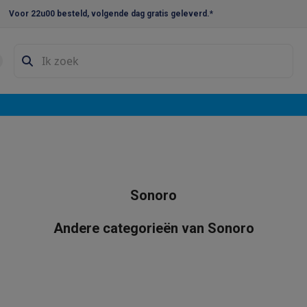
Voor 22u00 besteld, volgende dag gratis geleverd.*
en droogkast sets
Was-droogcombinaties
Tussenkaders en sok
e vaatwassers
e koelkasten
Amerikaanse koelkasten
Wijnkoelkasten
Diepvriezer
w koelkasten
Inbouw diepvriezers
Inbouw wijnkoelkasten
Inbouw
kplaten
Gas kookplaten
Kookplaten met afzuiging
Pannen
Kookpot
Sonoro
izen
Gasfornuizen
iemachines
Andere categorieën van Sonoro
ressomachines
Capsule- & padsmachines
Nespresso
Dolce Gust
machines
Juicers
Eierkokers
Yoghurtmachines
Accessoires
 monsieur machines
Accessoires