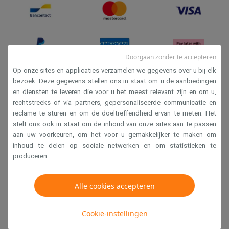
Info ecocheques
Alle eco producten
Alle eco promoties
Refurbished
Refurbished smartphones
Refurbished tablets
Refurbished lap
Huishouden
Wasmachines met ecocheques
Droogkasten met ecocheques
Doorgaan zonder te accepteren
Kleine keukentoestellen
Op onze sites en applicaties verzamelen we gegevens over u bij elk
Kleine keukentoestellen met ecocheques
Koffiemachines met
bezoek. Deze gegevens stellen ons in staat om u de aanbiedingen
Grote keukentoestellen
en diensten te leveren die voor u het meest relevant zijn en om u,
Verkoopsvoorwaarden
Vaatwassers met ecocheques
Koelkasten met ecocheques
Die
rechtstreeks of via partners, gepersonaliseerde communicatie en
Privacy
Airco
reclame te sturen en om de doeltreffendheid ervan te meten. Het
stelt ons ook in staat om de inhoud van onze sites aan te passen
Disclaimer
Airco's met ecocheques
aan uw voorkeuren, om het voor u gemakkelijker te maken om
TV & audio
Cookies
inhoud te delen op sociale netwerken en om statistieken te
TV met ecocheques
Bluetooth speakers met ecocheques
Kopt
produceren.
Multimedia & telefonie
Krëfel NV - Steenstraat 44 - Industriezone 4 "T Sas",
Smartphones met ecocheques
Tablets met ecocheques
Laptop
1851 Humbeek, België
Alle cookies accepteren
Transport
BTW BE 0400.673.544
Elektrische steps met ecocheques
Cookie-instellingen
Eco initiatieven
Copyright 2026
Impact
Energie besparen
Recycleer je oud elektro