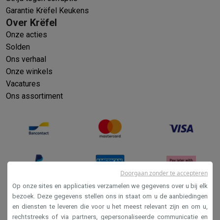
Refurbished
Garantie Krëfel Keukens
Refurbished smartphones
Refurbished tablets
Refurbished lap
Over Krëfel
Huishouden
Onze acties
Wasmachines met ecocheques
Droogkasten met ecocheques
Solden
Kleine keukentoestellen
Ons verhaal
Kleine keukentoestellen met ecocheques
Koffiemachines met
Onze winkels
Grote keukentoestellen
Vacatures
Vaatwassers met ecocheques
Koelkasten met ecocheques
Die
Ons assortiment
Airco
Airco's met ecocheques
TV & audio
TV met ecocheques
Bluetooth speakers met ecocheques
Kopt
Multimedia & telefonie
Smartphones met ecocheques
Tablets met ecocheques
Laptop
Transport
Doorgaan zonder te accepteren
Elektrische steps met ecocheques
Op onze sites en applicaties verzamelen we gegevens over u bij elk
Eco initiatieven
bezoek. Deze gegevens stellen ons in staat om u de aanbiedingen
Impact
Energie besparen
Recycleer je oud elektro
en diensten te leveren die voor u het meest relevant zijn en om u,
Verkoopsvoorwaarden
Info & acties
rechtstreeks of via partners, gepersonaliseerde communicatie en