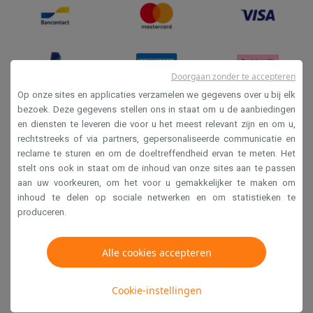
Doorgaan zonder te accepteren
Op onze sites en applicaties verzamelen we gegevens over u bij elk
bezoek. Deze gegevens stellen ons in staat om u de aanbiedingen
en diensten te leveren die voor u het meest relevant zijn en om u,
Verkoopsvoorwaarden
rechtstreeks of via partners, gepersonaliseerde communicatie en
Privacy
reclame te sturen en om de doeltreffendheid ervan te meten. Het
stelt ons ook in staat om de inhoud van onze sites aan te passen
Disclaimer
aan uw voorkeuren, om het voor u gemakkelijker te maken om
Cookies
inhoud te delen op sociale netwerken en om statistieken te
produceren.
Krëfel NV - Steenstraat 44 - Industriezone 4 "T Sas",
Alle cookies accepteren
1851 Humbeek, België
BTW BE 0400.673.544
Cookie-instellingen
Copyright 2026