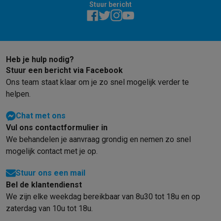
Stuur bericht
Solden
Alle soldendeals
Solden op groot elektro
Solden op klein
Acties
Deals van het moment
Promoties
Cashbacks
Solden
Black
Daarom Krëfel
Gratis levering
Laagste prijsgarantie
Persoonlijke
Installatie aan huis
Groot elektro installatie
Inbouw installatie
TV 
Betalingsmogelijkheden
Gift card
Ecocheques
Kopen op afbetal
Heb je hulp nodig?
Stuur een bericht via Facebook
Klantenservice
Herstelling van je toestel
Controleer jouw leveri
Ons team staat klaar om je zo snel mogelijk verder te
Groot elektro & inbouw
Vind jouw ideale wasmachine
Welke kook
helpen.
Klein elektro
Beauty & gezondheid
Huishouden
Keuken
Meer...
Beeld & Geluid
Kies jouw ideale TV
Een speaker voor elke situa
Chat met ons
Sport & Ontspanning
Hoe kies je een smartwatch?
Hoe kies je 
Vul ons contactformulier in
Outlet
We behandelen je aanvraag grondig en nemen zo snel
Outlet
Alle outlet deals
Outlet multimedia & telefonie
Outlet groo
mogelijk contact met je op.
Stuur ons een mail
Bel de klantendienst
We zijn elke weekdag bereikbaar van 8u30 tot 18u en op
zaterdag van 10u tot 18u.