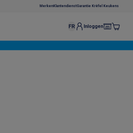
Merken
Klantendienst
Garantie Krëfel Keukens
FR
Inloggen
kels
Droogrekken
s
 microgolfovens
Inbouw wasmachines
ten
o
Koffiezetapparaten
Koffie, capsules & pads
Accessoires