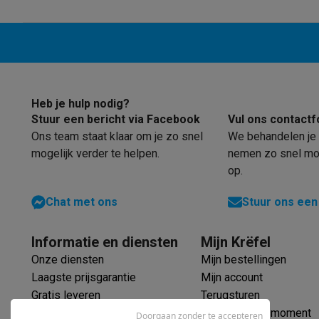
Robots & mixers
Keukenmachines
Keukenrobots
Mixers
Bl
Koken & stomen
Multicookers
Rijst- en stoomkokers
Water
Fun cooking
Gourmet toestellen
Fondue
Raclette
TeppanYak
Barbecues
Elektrische barbecues
Houtskoolbarbecues
Gas
Koude dranken
Juicers
Bruiswatermachines
Waterfilterkan
Kookgerei
Pannen
Kookpotten
Keukenweegschalen
Vacuüm
Heb je hulp nodig?
Desserts
Wafelijzers
Ijsmachines
Pannenkoekenmakers
Di
Stuur een bericht via Facebook
Vul ons contactf
Smart garden
Binnentuin
Kruiden
Compost machines
Access
Ons team staat klaar om je zo snel
We behandelen je 
Huishouden & airco
mogelijk verder te helpen.
nemen zo snel mog
Stofzuigen
Stofzuigers
Robotstofzuigers
Steelstofzuigers
op.
Robots
Robotstofzuigers
Dweilrobots
Robotmaaiers
Zwemb
Schoonmaken
Vloerreinigers
Stoomreinigers
Tapijtreinigers
Chat met ons
Stuur ons een
Strijken
Stoomgenerators
Strijkijzers
Kledingstomers
Actiev
Naaien
Naaimachines
Accessoires
Informatie en diensten
Mijn Krëfel
Verkoelen
Mobiele airco’s
Aircoolers
Ventilators
Accessoir
Onze diensten
Mijn bestellingen
Luchtbehandeling
Luchtreinigers
Luchtbevochtigers
Luchto
Laagste prijsgarantie
Mijn account
Verwarmen
Elektrische verwarming
Elektrische dekens
Gratis leveren
Terugsturen
Wassen & drogen
Wasmachines
Droogkasten
Wasmachine 
Verlengde garantie
Mijn leveringsmoment
Doorgaan zonder te accepteren