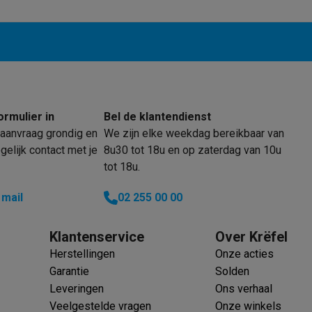
enders
Soepmakers
Hakmolens
Accessoires
kokers
Kookrobots
Pastamachines
Opzetkookplaten
Accessoires
i
Pizzamakers
Accessoires
barbecues
Accessoires
nen
Waterfilterpatronen
Ijsblokjesmachines
toestellen
Keukengerei & gadgets
verse desserten
ormulier in
Bel de klantendienst
oires
aanvraag grondig en
We zijn elke weekdag bereikbaar van
elijk contact met je
8u30 tot 18u en op zaterdag van 10u
Sledestofzuigers
Handstofzuigers
Bouwstofzuigers
Stofzuigerz
tot 18u.
adrobots
Robot ramenwassers
Hogedrukreinigers
Ruitenwassers
Dweilsystemen
Accessoires
 mail
02 255 00 00
e strijkplanken
Strijkplanken
Accessoires
Klantenservice
Over Krëfel
es
Herstellingen
Onze acties
ntvochtigers
Weerstations
Garantie
Solden
Leveringen
Ons verhaal
en droogkast sets
Was-droogcombinaties
Tussenkaders en sok
Veelgestelde vragen
Onze winkels