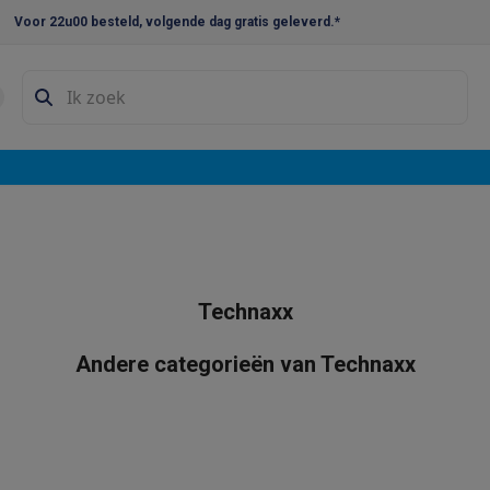
Voor 22u00 besteld, volgende dag gratis geleverd.*
en droogkast sets
Was-droogcombinaties
Tussenkaders en sok
e vaatwassers
e koelkasten
Amerikaanse koelkasten
Wijnkoelkasten
Diepvriezer
w koelkasten
Inbouw diepvriezers
Inbouw wijnkoelkasten
Inbouw
kplaten
Gas kookplaten
Kookplaten met afzuiging
Pannen
Kookpot
Technaxx
izen
Gasfornuizen
iemachines
Andere categorieën van Technaxx
ressomachines
Capsule- & padsmachines
Nespresso
Dolce Gust
machines
Juicers
Eierkokers
Yoghurtmachines
Accessoires
 monsieur machines
Accessoires