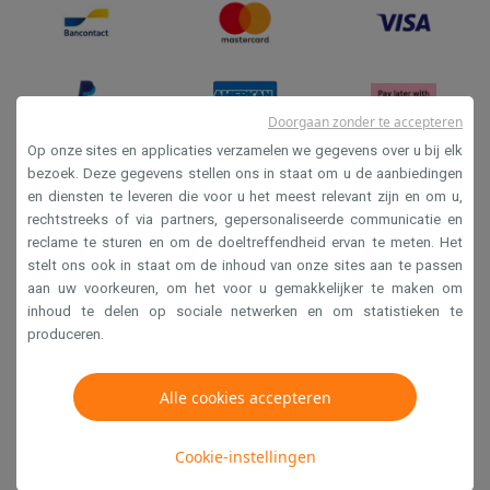
Info ecocheques
Alle eco producten
Alle eco promoties
Refurbished
Refurbished smartphones
Refurbished tablets
Refurbished lap
Huishouden
Wasmachines met ecocheques
Droogkasten met ecocheques
Doorgaan zonder te accepteren
Kleine keukentoestellen
Op onze sites en applicaties verzamelen we gegevens over u bij elk
Kleine keukentoestellen met ecocheques
Koffiemachines met
bezoek. Deze gegevens stellen ons in staat om u de aanbiedingen
Grote keukentoestellen
en diensten te leveren die voor u het meest relevant zijn en om u,
Verkoopsvoorwaarden
Vaatwassers met ecocheques
Koelkasten met ecocheques
Die
rechtstreeks of via partners, gepersonaliseerde communicatie en
Privacy
Airco
reclame te sturen en om de doeltreffendheid ervan te meten. Het
stelt ons ook in staat om de inhoud van onze sites aan te passen
Disclaimer
Airco's met ecocheques
aan uw voorkeuren, om het voor u gemakkelijker te maken om
TV & audio
Cookies
inhoud te delen op sociale netwerken en om statistieken te
TV met ecocheques
Bluetooth speakers met ecocheques
Kopt
produceren.
Multimedia & telefonie
Krëfel NV - Steenstraat 44 - Industriezone 4 "T Sas",
Smartphones met ecocheques
Tablets met ecocheques
Laptop
1851 Humbeek, België
Alle cookies accepteren
Transport
BTW BE 0400.673.544
Elektrische steps met ecocheques
Cookie-instellingen
Eco initiatieven
Copyright 2026
Impact
Energie besparen
Recycleer je oud elektro