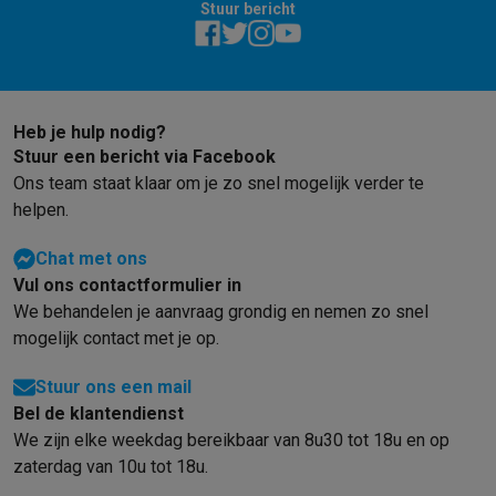
Stuur bericht
Barbecues
Elektrische barbecues
Houtskoolbarbecues
Gasbarb
Koude dranken
Juicers
Bruiswatermachines
Waterfilterkannen
Wa
Kookgerei
Pannen
Kookpotten
Keukenweegschalen
Vacuümtoest
Desserts
Wafelijzers
Ijsmachines
Pannenkoekenmakers
Divers
Heb je hulp nodig?
Smart garden
Binnentuin
Kruiden
Compost machines
Accessoire
Stuur een bericht via Facebook
Huishouden & airco
Ons team staat klaar om je zo snel mogelijk verder te
Stofzuigen
Stofzuigers
Robotstofzuigers
Steelstofzuigers
Sled
helpen.
Robots
Robotstofzuigers
Dweilrobots
Robotmaaiers
Zwembadr
Schoonmaken
Vloerreinigers
Stoomreinigers
Tapijtreinigers
Hoge
Chat met ons
Strijken
Stoomgenerators
Strijkijzers
Kledingstomers
Actieve str
Vul ons contactformulier in
Naaien
Naaimachines
Accessoires
We behandelen je aanvraag grondig en nemen zo snel
Verkoelen
Mobiele airco’s
Aircoolers
Ventilators
Accessoires
mogelijk contact met je op.
Luchtbehandeling
Luchtreinigers
Luchtbevochtigers
Luchtontvoc
Verwarmen
Elektrische verwarming
Elektrische dekens
Stuur ons een mail
Wassen & drogen
Wasmachines
Droogkasten
Wasmachine en d
Bel de klantendienst
Huisdieren
Automatische voerbak
Automatische kattenbak
Huis
We zijn elke weekdag bereikbaar van 8u30 tot 18u en op
Beauty & gezondheid
zaterdag van 10u tot 18u.
Haarverzorging
Haardrogers
Stijltangen
Krultangen
Föhnborstels