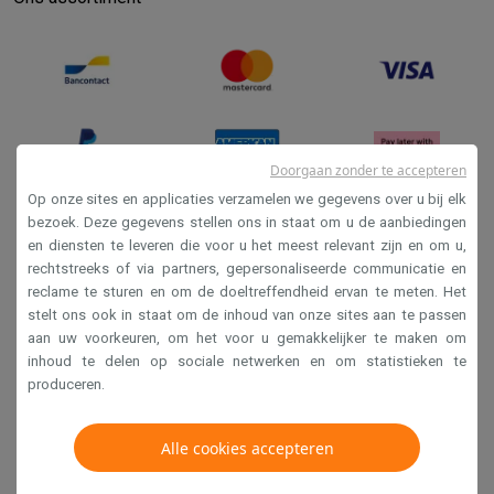
Info ecocheques
Alle eco producten
Alle eco promoties
Refurbished
Refurbished smartphones
Refurbished tablets
Refurbished lap
Huishouden
Wasmachines met ecocheques
Droogkasten met ecocheques
Kleine keukentoestellen
Kleine keukentoestellen met ecocheques
Koffiemachines met
Doorgaan zonder te accepteren
Grote keukentoestellen
Op onze sites en applicaties verzamelen we gegevens over u bij elk
Vaatwassers met ecocheques
Koelkasten met ecocheques
Die
bezoek. Deze gegevens stellen ons in staat om u de aanbiedingen
Airco
en diensten te leveren die voor u het meest relevant zijn en om u,
Verkoopsvoorwaarden
rechtstreeks of via partners, gepersonaliseerde communicatie en
Airco's met ecocheques
Privacy
reclame te sturen en om de doeltreffendheid ervan te meten. Het
TV & audio
stelt ons ook in staat om de inhoud van onze sites aan te passen
Disclaimer
TV met ecocheques
Bluetooth speakers met ecocheques
Kopt
aan uw voorkeuren, om het voor u gemakkelijker te maken om
Multimedia & telefonie
Cookies
inhoud te delen op sociale netwerken en om statistieken te
Smartphones met ecocheques
Tablets met ecocheques
Laptop
produceren.
Transport
Krëfel NV - Steenstraat 44 - Industriezone 4 "T Sas",
Elektrische steps met ecocheques
1851 Humbeek, België
Alle cookies accepteren
Eco initiatieven
BTW BE 0400.673.544
Impact
Energie besparen
Recycleer je oud elektro