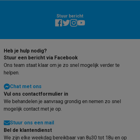
Barbecues
Elektrische barbecues
Houtskoolbarbecues
Gasbarb
Koude dranken
Juicers
Bruiswatermachines
Waterfilterkannen
Wa
Stuur bericht
Kookgerei
Pannen
Kookpotten
Keukenweegschalen
Vacuümtoest
Desserts
Wafelijzers
Ijsmachines
Pannenkoekenmakers
Divers
Smart garden
Binnentuin
Kruiden
Compost machines
Accessoire
Huishouden & airco
Heb je hulp nodig?
Stofzuigen
Stofzuigers
Robotstofzuigers
Steelstofzuigers
Sled
Stuur een bericht via Facebook
Robots
Robotstofzuigers
Dweilrobots
Robotmaaiers
Zwembadr
Ons team staat klaar om je zo snel mogelijk verder te
Schoonmaken
Vloerreinigers
Stoomreinigers
Tapijtreinigers
Hoge
helpen.
Strijken
Stoomgenerators
Strijkijzers
Kledingstomers
Actieve str
Naaien
Naaimachines
Accessoires
Chat met ons
Verkoelen
Mobiele airco’s
Aircoolers
Ventilators
Accessoires
Vul ons contactformulier in
Luchtbehandeling
Luchtreinigers
Luchtbevochtigers
Luchtontvoc
We behandelen je aanvraag grondig en nemen zo snel
Verwarmen
Elektrische verwarming
Elektrische dekens
mogelijk contact met je op.
Wassen & drogen
Wasmachines
Droogkasten
Wasmachine en d
Stuur ons een mail
Huisdieren
Automatische voerbak
Automatische kattenbak
Huis
Bel de klantendienst
Beauty & gezondheid
We zijn elke weekdag bereikbaar van 8u30 tot 18u en op
Haarverzorging
Haardrogers
Stijltangen
Krultangen
Föhnborstels