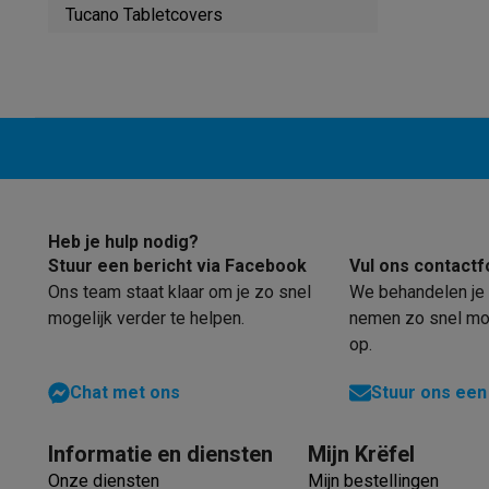
Robots & mixers
Keukenmachines
Keukenrobots
Mixers
Bl
Tucano Tabletcovers
Koken & stomen
Multicookers
Rijst- en stoomkokers
Water
Fun cooking
Gourmet toestellen
Fondue
Raclette
TeppanYak
Barbecues
Elektrische barbecues
Houtskoolbarbecues
Gas
Koude dranken
Juicers
Bruiswatermachines
Waterfilterkan
Kookgerei
Pannen
Kookpotten
Keukenweegschalen
Vacuüm
Desserts
Wafelijzers
Ijsmachines
Pannenkoekenmakers
Di
Smart garden
Binnentuin
Kruiden
Compost machines
Access
Huishouden & airco
Heb je hulp nodig?
Stofzuigen
Stofzuigers
Robotstofzuigers
Steelstofzuigers
Stuur een bericht via Facebook
Vul ons contactf
Robots
Robotstofzuigers
Dweilrobots
Robotmaaiers
Zwemb
Ons team staat klaar om je zo snel
We behandelen je 
Schoonmaken
Vloerreinigers
Stoomreinigers
Tapijtreinigers
mogelijk verder te helpen.
nemen zo snel mog
Strijken
Stoomgenerators
Strijkijzers
Kledingstomers
Actiev
op.
Naaien
Naaimachines
Accessoires
Verkoelen
Mobiele airco’s
Aircoolers
Ventilators
Accessoir
Chat met ons
Stuur ons een
Luchtbehandeling
Luchtreinigers
Luchtbevochtigers
Luchto
Verwarmen
Elektrische verwarming
Elektrische dekens
Informatie en diensten
Mijn Krëfel
Wassen & drogen
Wasmachines
Droogkasten
Wasmachine 
Onze diensten
Mijn bestellingen