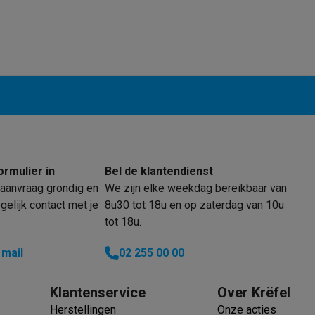
enders
Soepmakers
Hakmolens
Accessoires
kokers
Kookrobots
Pastamachines
Opzetkookplaten
Accessoires
i
Pizzamakers
Accessoires
barbecues
Accessoires
nen
Waterfilterpatronen
Ijsblokjesmachines
toestellen
Keukengerei & gadgets
verse desserten
oires
Sledestofzuigers
Handstofzuigers
Bouwstofzuigers
Stofzuigerz
ormulier in
Bel de klantendienst
adrobots
Robot ramenwassers
aanvraag grondig en
We zijn elke weekdag bereikbaar van
Hogedrukreinigers
Ruitenwassers
Dweilsystemen
Accessoires
elijk contact met je
8u30 tot 18u en op zaterdag van 10u
e strijkplanken
Strijkplanken
Accessoires
tot 18u.
es
 mail
02 255 00 00
ntvochtigers
Weerstations
Klantenservice
Over Krëfel
en droogkast sets
Was-droogcombinaties
Tussenkaders en sok
Herstellingen
Onze acties