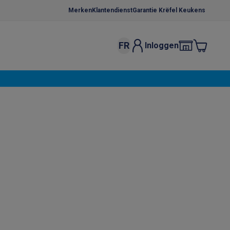
Merken
Klantendienst
Garantie Krëfel Keukens
FR
Inloggen
kels
Droogrekken
s
 microgolfovens
Inbouw wasmachines
ten
o
Koffiezetapparaten
Koffie, capsules & pads
Accessoires