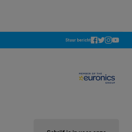
Stuur bericht
akken
Accessoires
kels
Droogrekken