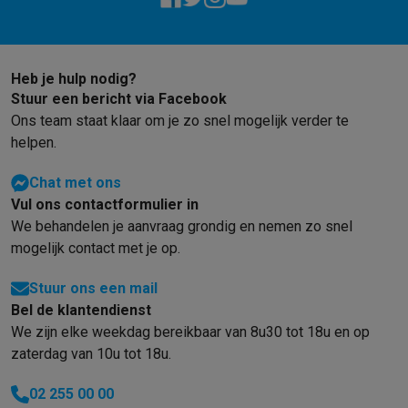
Barbecues
Elektrische barbecues
Houtskoolbarbecues
Gasbarb
Koude dranken
Juicers
Bruiswatermachines
Waterfilterkannen
Wa
Kookgerei
Pannen
Kookpotten
Keukenweegschalen
Vacuümtoest
Heb je hulp nodig?
Desserts
Wafelijzers
Ijsmachines
Pannenkoekenmakers
Divers
Stuur een bericht via Facebook
Smart garden
Binnentuin
Kruiden
Compost machines
Accessoire
Ons team staat klaar om je zo snel mogelijk verder te
Huishouden & airco
helpen.
Stofzuigen
Stofzuigers
Robotstofzuigers
Steelstofzuigers
Sled
Robots
Robotstofzuigers
Dweilrobots
Robotmaaiers
Zwembadr
Chat met ons
Schoonmaken
Vloerreinigers
Stoomreinigers
Tapijtreinigers
Hoge
Vul ons contactformulier in
Strijken
Stoomgenerators
Strijkijzers
Kledingstomers
Actieve str
We behandelen je aanvraag grondig en nemen zo snel
Naaien
Naaimachines
Accessoires
mogelijk contact met je op.
Verkoelen
Mobiele airco’s
Aircoolers
Ventilators
Accessoires
Stuur ons een mail
Luchtbehandeling
Luchtreinigers
Luchtbevochtigers
Luchtontvoc
Bel de klantendienst
Verwarmen
Elektrische verwarming
Elektrische dekens
We zijn elke weekdag bereikbaar van 8u30 tot 18u en op
Wassen & drogen
Wasmachines
Droogkasten
Wasmachine en d
zaterdag van 10u tot 18u.
Huisdieren
Automatische voerbak
Automatische kattenbak
Huis
Beauty & gezondheid
02 255 00 00
Haarverzorging
Haardrogers
Stijltangen
Krultangen
Föhnborstels