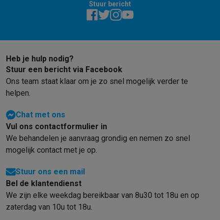
Stuur bericht
Barbecues
Elektrische barbecues
Houtskoolbarbecues
Gasbarb
Koude dranken
Juicers
Bruiswatermachines
Waterfilterkannen
Wa
Kookgerei
Pannen
Kookpotten
Keukenweegschalen
Vacuümtoest
Desserts
Wafelijzers
Ijsmachines
Pannenkoekenmakers
Divers
Heb je hulp nodig?
Smart garden
Binnentuin
Kruiden
Compost machines
Accessoire
Stuur een bericht via Facebook
Huishouden & airco
Ons team staat klaar om je zo snel mogelijk verder te
Stofzuigen
Stofzuigers
Robotstofzuigers
Steelstofzuigers
Sled
helpen.
Robots
Robotstofzuigers
Dweilrobots
Robotmaaiers
Zwembadr
Schoonmaken
Vloerreinigers
Stoomreinigers
Tapijtreinigers
Hoge
Chat met ons
Strijken
Stoomgenerators
Strijkijzers
Kledingstomers
Actieve str
Vul ons contactformulier in
Naaien
Naaimachines
Accessoires
We behandelen je aanvraag grondig en nemen zo snel
Verkoelen
Mobiele airco’s
Aircoolers
Ventilators
Accessoires
mogelijk contact met je op.
Luchtbehandeling
Luchtreinigers
Luchtbevochtigers
Luchtontvoc
Verwarmen
Elektrische verwarming
Elektrische dekens
Stuur ons een mail
Wassen & drogen
Wasmachines
Droogkasten
Wasmachine en d
Bel de klantendienst
Huisdieren
Automatische voerbak
Automatische kattenbak
Huis
We zijn elke weekdag bereikbaar van 8u30 tot 18u en op
Beauty & gezondheid
zaterdag van 10u tot 18u.
Haarverzorging
Haardrogers
Stijltangen
Krultangen
Föhnborstels