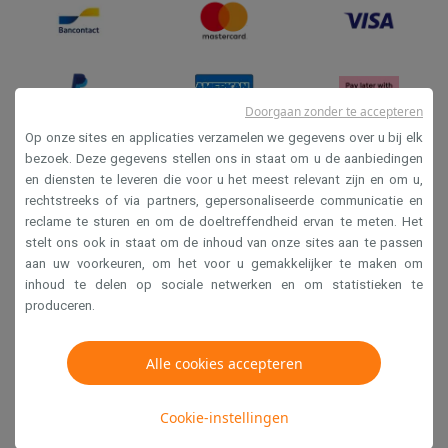
Refurbished
Refurbished smartphones
Refurbished tablets
Refurbished lap
Huishouden
Wasmachines met ecocheques
Droogkasten met ecocheques
Kleine keukentoestellen
Doorgaan zonder te accepteren
Kleine keukentoestellen met ecocheques
Koffiemachines met
Op onze sites en applicaties verzamelen we gegevens over u bij elk
Grote keukentoestellen
bezoek. Deze gegevens stellen ons in staat om u de aanbiedingen
Vaatwassers met ecocheques
Koelkasten met ecocheques
Die
en diensten te leveren die voor u het meest relevant zijn en om u,
Verkoopsvoorwaarden
Airco
rechtstreeks of via partners, gepersonaliseerde communicatie en
Privacy
Airco's met ecocheques
reclame te sturen en om de doeltreffendheid ervan te meten. Het
stelt ons ook in staat om de inhoud van onze sites aan te passen
TV & audio
Disclaimer
aan uw voorkeuren, om het voor u gemakkelijker te maken om
TV met ecocheques
Bluetooth speakers met ecocheques
Kopt
Cookies
inhoud te delen op sociale netwerken en om statistieken te
Multimedia & telefonie
produceren.
Smartphones met ecocheques
Tablets met ecocheques
Laptop
Krëfel NV - Steenstraat 44 - Industriezone 4 "T Sas",
Transport
1851 Humbeek, België
Alle cookies accepteren
Elektrische steps met ecocheques
BTW BE 0400.673.544
Eco initiatieven
Cookie-instellingen
Impact
Energie besparen
Recycleer je oud elektro
Copyright 2026
Info & acties