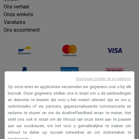
Refurbished
Ons verhaal
Refurbished smartphones
Refurbished tablets
Refurbished lap
Onze winkels
Huishouden
Vacatures
Wasmachines met ecocheques
Droogkasten met ecocheques
Ons assortiment
Kleine keukentoestellen
Kleine keukentoestellen met ecocheques
Koffiemachines met
Grote keukentoestellen
Vaatwassers met ecocheques
Koelkasten met ecocheques
Die
Airco
Airco's met ecocheques
TV & audio
Doorgaan zonder te accepteren
TV met ecocheques
Bluetooth speakers met ecocheques
Kopt
Op onze sites en applicaties verzamelen we gegevens over u bij elk
Multimedia & telefonie
bezoek. Deze gegevens stellen ons in staat om u de aanbiedingen
Smartphones met ecocheques
Tablets met ecocheques
Laptop
en diensten te leveren die voor u het meest relevant zijn en om u,
Verkoopsvoorwaarden
Transport
rechtstreeks of via partners, gepersonaliseerde communicatie en
Privacy
reclame te sturen en om de doeltreffendheid ervan te meten. Het
Elektrische steps met ecocheques
stelt ons ook in staat om de inhoud van onze sites aan te passen
Disclaimer
Eco initiatieven
aan uw voorkeuren, om het voor u gemakkelijker te maken om
Impact
Energie besparen
Recycleer je oud elektro
Cookies
inhoud te delen op sociale netwerken en om statistieken te
Info & acties
produceren.