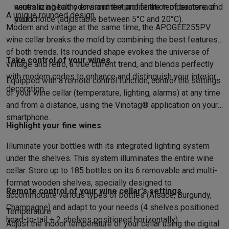
neutralizing bad odors and the proliferation of bacteria and
wines in a healthy environment and at the temperature of
Solden
Alle soldendeals
Solden op groot elektro
Solden op klein
A unique rounded design
mold.
your choice (adjustable between 5°C and 20°C).
Acties
Deals van het moment
Promoties
Cashbacks
Solden
Black
Modern and vintage at the same time, the APOGEE255PV
Daarom Krëfel
Gratis levering
Laagste prijsgarantie
Persoonlijke
wine cellar breaks the mold by combining the best features
Installatie aan huis
Groot elektro installatie
Inbouw installatie
TV 
of both trends. Its rounded shape evokes the universe of
Take control of your wines
Betalingsmogelijkheden
Gift card
Ecocheques
Kopen op afbetal
vintage and retro, a true current trend, and blends perfectly
Klantenservice
Herstelling van je toestel
Controleer jouw leveri
with modern codes to enhance and distinguish your interior
Equipped with a remote control function, control the settings
Groot elektro & inbouw
Vind jouw ideale wasmachine
Welke kook
decoration.
of your wine cellar (temperature, lighting, alarms) at any time
Klein elektro
Beauty & gezondheid
Huishouden
Keuken
Meer...
and from a distance, using the Vinotag® application on your
Beeld & Geluid
Kies jouw ideale TV
Een speaker voor elke situa
smartphone.
Sport & Ontspanning
Hoe kies je een smartwatch?
Hoe kies je 
Highlight your fine wines
Outlet
Illuminate your bottles with its integrated lighting system
Outlet
Alle outlet deals
Outlet multimedia & telefonie
Outlet groo
under the shelves. This system illuminates the entire wine
cellar. Store up to 185 bottles on its 6 removable and multi-
format wooden shelves, specially designed to
Remote control of your wine cellar's settings
accommodate various types of bottles (Alsace, Burgundy,
Champagne) and adapt to your needs (4 shelves positioned
Temperature
head-to-tail + 2 shelves positioned horizontally).
Adjust the indoor temperature of your cellar using the digital