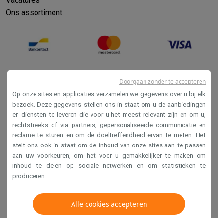
Vacatures
Ons assortiment
Doorgaan zonder te accepteren
Op onze sites en applicaties verzamelen we gegevens over u bij elk
bezoek. Deze gegevens stellen ons in staat om u de aanbiedingen
en diensten te leveren die voor u het meest relevant zijn en om u,
Verkoopsvoorwaarden
rechtstreeks of via partners, gepersonaliseerde communicatie en
reclame te sturen en om de doeltreffendheid ervan te meten. Het
Privacy
stelt ons ook in staat om de inhoud van onze sites aan te passen
Disclaimer
aan uw voorkeuren, om het voor u gemakkelijker te maken om
inhoud te delen op sociale netwerken en om statistieken te
Cookies
produceren.
Krëfel NV - Steenstraat 44 - Industriezone 4 "T Sas",
Alle cookies accepteren
1851 Humbeek, België