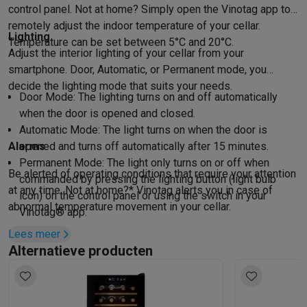
control panel. Not at home? Simply open the Vinotag app to
remotely adjust the indoor temperature of your cellar.
Lighting
Temperature can be set between 5°C and 20°C.
Adjust the interior lighting of your cellar from your
smartphone. Door, Automatic, or Permanent mode, you
decide the lighting mode that suits your needs.
Door Mode: The lighting turns on and off automatically
when the door is opened and closed.
Automatic Mode: The light turns on when the door is
Alarms
opened and turns off automatically after 15 minutes.
Permanent Mode: The light only turns on or off when
Be alerted of operating conditions that require your attention
commanded by pressing the lighting button (light bulb
at any time. Not at home?* Vinotag alerts you in case of
icon) on the control panel or using the switch in your
abnormal temperature movement in your cellar.
Vinotag® app.
Lees meer
Alternatieve producten