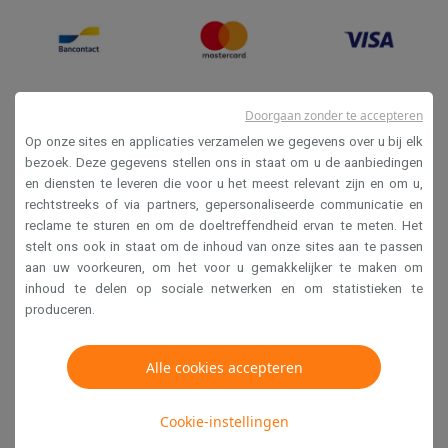
Doorgaan zonder te accepteren
Op onze sites en applicaties verzamelen we gegevens over u bij elk
bezoek. Deze gegevens stellen ons in staat om u de aanbiedingen
en diensten te leveren die voor u het meest relevant zijn en om u,
Verkoopsvoorwaarden
rechtstreeks of via partners, gepersonaliseerde communicatie en
reclame te sturen en om de doeltreffendheid ervan te meten. Het
Privacy
stelt ons ook in staat om de inhoud van onze sites aan te passen
Disclaimer
aan uw voorkeuren, om het voor u gemakkelijker te maken om
inhoud te delen op sociale netwerken en om statistieken te
Cookies
produceren.
Krëfel NV - Steenstraat 44 - Industriezone 4 "T Sas",
Alle cookies accepteren
1851 Humbeek, België
BTW BE 0400.673.544
Cookie-instellingen