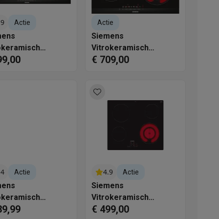
.9
Actie
Actie
mens
Siemens
okeramisch
Vitrokeramisch
99,00
€ 709,00
kplaat ET875FCP1D
kookplaat ET675FNP1E
akken
Accessoires
.4
4.9
Actie
Actie
mens
Siemens
okeramisch
Vitrokeramisch
39,99
€ 499,00
kels
Droogrekken
plaat ET645CEA1E
kookplaat ET61RBFB1E