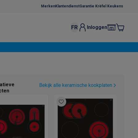
Merken
Klantendienst
Garantie Krëfel Keukens
FR
Inloggen
kels
Droogrekken
s
 microgolfovens
Inbouw wasmachines
ten
atieve
Bekijk alle keramische kookplaten
cten
o
Koffiezetapparaten
Koffie, capsules & pads
Accessoires