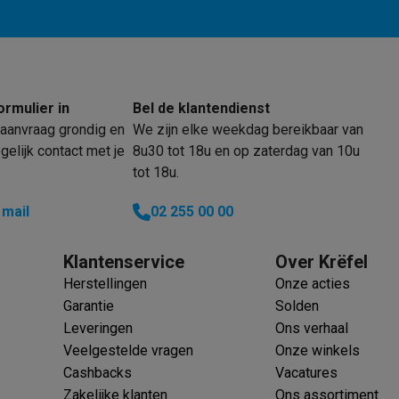
Uitbreidbare kookzone
1200 W
 laptops
BuyBack
1200 W
ormulier in
Bel de klantendienst
ques
Stofzuigers met ecocheques
Strijkijzers met ecocheques
Ste
1200 W
aanvraag grondig en
We zijn elke weekdag bereikbaar van
elijk contact met je
8u30 tot 18u en op zaterdag van 10u
1200 W
 met ecocheques
Bruiswatertoestellen met ecocheques
Waterfilt
tot 18u.
1700 W
s
Diepvriezers met ecocheques
Ovens met ecocheques
Fornuiz
 mail
02 255 00 00
Klantenservice
Over Krëfel
Herstellingen
Onze acties
Koptelefoons met ecocheques
Oortjes met ecocheques
Platensp
Garantie
Solden
Leveringen
Ons verhaal
ptops met ecocheques
Monitors met ecocheques
Powerbanks m
Veelgestelde vragen
Onze winkels
Cashbacks
Vacatures
Zakelijke klanten
Ons assortiment