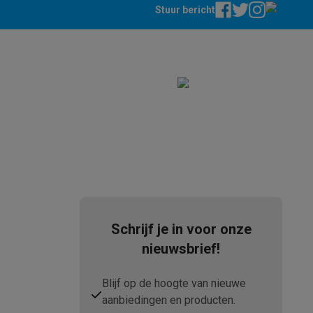
Stuur bericht
elstofzuigers met ecocheques
Sledestofzuigers met ecochequ
erkannen
Keukenaccessoires met ecocheques
en met ecocheques
Dampkappen met ecocheques
Kookplaten me
Schrijf je in voor onze
elers met ecocheques
nieuwsbrief!
et ecocheques
Inkt en papier met ecocheques
Blijf op de hoogte van nieuwe
aanbiedingen en producten.