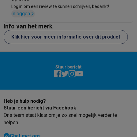
Refurbished
Log in om een review te kunnen schrijven, bedankt!
Refurbished smartphones
Refurbished tablets
Refurbished lap
Inloggen
Huishouden
Wasmachines met ecocheques
Droogkasten met ecocheques
Info van het merk
Kleine keukentoestellen
Klik hier voor meer informatie over dit product
Kleine keukentoestellen met ecocheques
Koffiemachines met
Grote keukentoestellen
Vaatwassers met ecocheques
Koelkasten met ecocheques
Die
Airco
Stuur bericht
Airco's met ecocheques
TV & audio
TV met ecocheques
Bluetooth speakers met ecocheques
Kopt
Multimedia & telefonie
Smartphones met ecocheques
Tablets met ecocheques
Laptop
Heb je hulp nodig?
Transport
Stuur een bericht via Facebook
Elektrische steps met ecocheques
Ons team staat klaar om je zo snel mogelijk verder te
Eco initiatieven
helpen.
Impact
Energie besparen
Recycleer je oud elektro
Info & acties
Chat met ons