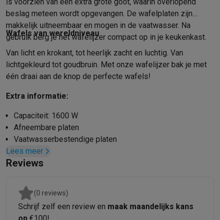
Gaming
is voorzien van een extra grote goot, waarin overlopend
PlayStation
PlayStation 5
PS5 games
PS4 games
Playstation co
beslag meteen wordt opgevangen. De wafelplaten zijn
makkelijk uitneembaar en mogen in de vaatwasser. Na
Nintendo
Nintendo Switch 2
Nintendo Switch games
Nintendo Sw
Wafels van wereldniveau
gebruik berg je het wafelijzer compact op in je keukenkast.
Xbox
Xbox games
Xbox controllers
Xbox headsets
Xbox access
PC gaming
Gaming laptops
Gaming PC
Gaming monitors
Gaming
Van licht en krokant, tot heerlijk zacht en luchtig. Van
Gaming setup
Gaming headsets
Gaming microfoons
Gamingstoe
lichtgekleurd tot goudbruin. Met onze wafelijzer bak je met
Smart home & devices
één draai aan de knop de perfecte wafels!
Smartwatches
Smartwatches
Activity Trackers
Bandjes
Opladers
Extra informatie:
Mobiliteit
Elektrische steps
Dashcams
GPS
Coyote
Elektrische 
Veiligheid & bescherming
Bewakingscamera's
Alarmsystemen
B
Capaciteit: 1600 W
Contactloos betalen
Betaalterminals
Accessoires SumUp
Afneembare platen
Omgeving & comfort
Verlichting
Plug & play zonnepanelen
Voice
Vaatwasserbestendige platen
Entertainment
Smart TV
Smart speakers
Google TV Streamer
App
Lees meer
Aanpasbare settings voor krokantheid
Keuken
Slimme koelkasten
Slimme vaatwassers
Slimme espre
Reviews
Overloopgoot
Huishouden & gezondheid
Slimme wasmachines
Slimme droog
Uitschuifbaar opbergrekje
Eco producten
3 programma’s
(0 reviews)
Ecocheques
Schrijf zelf een review en
maak maandelijks kans
Info ecocheques
Alle eco producten
Alle eco promoties
op
€100!