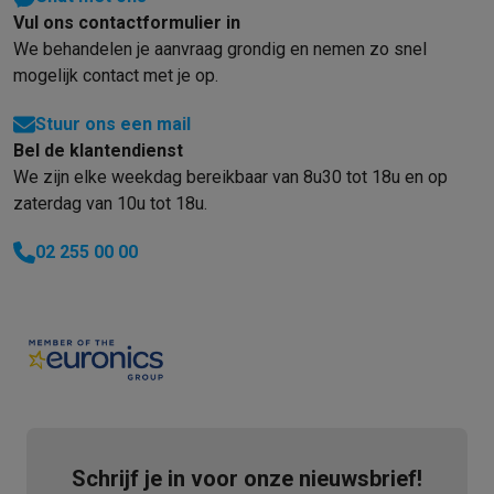
Solden
Alle soldendeals
Solden op groot elektro
Solden op klein
Vul ons contactformulier in
We behandelen je aanvraag grondig en nemen zo snel
Acties
Deals van het moment
Promoties
Cashbacks
Solden
Black
mogelijk contact met je op.
Daarom Krëfel
Gratis levering
Laagste prijsgarantie
Persoonlijke
Installatie aan huis
Groot elektro installatie
Inbouw installatie
TV 
Stuur ons een mail
Betalingsmogelijkheden
Gift card
Ecocheques
Kopen op afbetal
Bel de klantendienst
Klantenservice
Herstelling van je toestel
Controleer jouw leveri
We zijn elke weekdag bereikbaar van 8u30 tot 18u en op
Groot elektro & inbouw
Vind jouw ideale wasmachine
Welke kook
zaterdag van 10u tot 18u.
Klein elektro
Beauty & gezondheid
Huishouden
Keuken
Meer...
Beeld & Geluid
Kies jouw ideale TV
Een speaker voor elke situa
02 255 00 00
Sport & Ontspanning
Hoe kies je een smartwatch?
Hoe kies je 
Outlet
Outlet
Alle outlet deals
Outlet multimedia & telefonie
Outlet groo
Schrijf je in voor onze nieuwsbrief!