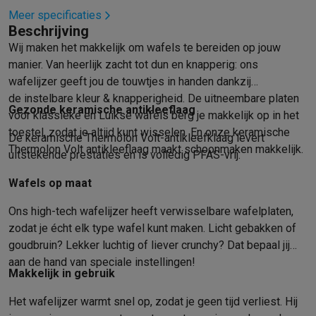
Foto accessoires
Cameratassen
Flitsers & filters
SD-kaarten
Sta
Meer specificaties
Telefonie & smartwatches
Beschrijving
GSM's
Smartphones
Apple iPhone
Samsung smartphones
GSM’s
Wij maken het makkelijk om wafels te bereiden op jouw
Refurbished
Refurbished smartphones
BuyBack
manier. Van heerlijk zacht tot dun en knapperig: ons
GSM bescherming
iPhone hoesjes
Samsung hoesjes
Alle hoesj
wafelijzer geeft jou de touwtjes in handen dankzij
Smartwatches
Smartwatches
Activity Trackers
Bandjes
Opladers
de instelbare kleur & knapperigheid. De uitneembare platen
GSM opladers
Opladers en kabels
Draadloze opladers
USB-C k
Gezonde keramische antikleeflaag
voor klassieke en Luikse wafels berg je makkelijk op in het
GSM accessoires
AirTags & GPS trackers
Draadloze oortjes
GS
toestel, zodat je altijd kunt wisselen. En onze keramische
De keramische Thermolon Volt-antikleefklaag levert
Vaste telefoons
Vaste telefoons
Walkie talkies
Babyfoons
Thermolon Volt antikleeflaag maakt schoonmaken makkelijk.
uitstekende prestaties en is volledig PFAS-vrij.
Computers & tablets
Computers
Laptops
Gaming laptops
Apple MacBook
Windows la
Wafels op maat
Randapparatuur IT
Muizen
Toetsenborden
Webcams
PC speaker
Ons high-tech wafelijzer heeft verwisselbare wafelplaten,
Tablets & e-readers
Tablets
Apple iPad
Samsung Galaxy Tab
Tab
zodat je écht elk type wafel kunt maken. Licht gebakken of
Printen
Printers
Inktpatronen & papier
Cricut
goudbruin? Lekker luchtig of liever crunchy? Dat bepaal jij
Netwerk & wifi
Routers & access points
Powerline & Wi-Fi adap
aan de hand van speciale instellingen!
Geheugen & opslag
Externe harde schijven
SSD
USB-sticks
SD-k
Makkelijk in gebruik
Software
Windows & Microsoft Office
Anti-Virus
Overige softwa
Toebehoren IT
Opladers & kabels
Tassen & sleeves
Steunen
Mu
Het wafelijzer warmt snel op, zodat je geen tijd verliest. Hij