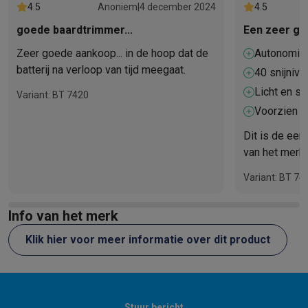
4.5
Anoniem
|
4 december 2024
4.5
goede baardtrimmer...
Een zeer g
Zeer goede aankoop... in de hoop dat de
Autonomie
batterij na verloop van tijd meegaat.
40 snijniv
Licht en sti
Variant: BT 7420
Voorzien v
Dit is de eer
van het merk 
overtuigd van
Variant: BT 74
van de produ
Info van het merk
Klik hier voor meer informatie over dit product
Stuur bericht