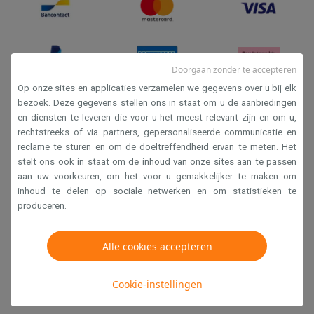
Doorgaan zonder te accepteren
Op onze sites en applicaties verzamelen we gegevens over u bij elk
bezoek. Deze gegevens stellen ons in staat om u de aanbiedingen
en diensten te leveren die voor u het meest relevant zijn en om u,
Verkoopsvoorwaarden
rechtstreeks of via partners, gepersonaliseerde communicatie en
Privacy
reclame te sturen en om de doeltreffendheid ervan te meten. Het
stelt ons ook in staat om de inhoud van onze sites aan te passen
Disclaimer
aan uw voorkeuren, om het voor u gemakkelijker te maken om
Cookies
inhoud te delen op sociale netwerken en om statistieken te
produceren.
Krëfel NV - Steenstraat 44 - Industriezone 4 "T Sas",
Alle cookies accepteren
1851 Humbeek, België
BTW BE 0400.673.544
Cookie-instellingen
Copyright 2026