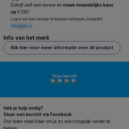
Gaming
Schrijf zelf een review en
maak maandelijks kans
PlayStation
PlayStation 5
PS5 games
PS4 games
Playstation co
op
€100!
Nintendo
Nintendo Switch 2
Nintendo Switch games
Nintendo Sw
Log in om een review te kunnen schrijven, bedankt!
Xbox
Xbox games
Xbox controllers
Xbox headsets
Xbox access
Inloggen
PC gaming
Gaming laptops
Gaming PC
Gaming monitors
Gaming
Gaming setup
Gaming headsets
Gaming microfoons
Gamingstoe
Info van het merk
Gaming consoles
Klik hier voor meer informatie over dit product
Smart home & devices
Smartwatches
Smartwatches
Activity Trackers
Bandjes
Opladers
Mobiliteit
Elektrische steps
Dashcams
GPS
Coyote
Elektrische 
Veiligheid & bescherming
Bewakingscamera's
Alarmsystemen
B
Stuur bericht
Contactloos betalen
Betaalterminals
Accessoires SumUp
Omgeving & comfort
Verlichting
Plug & play zonnepanelen
Voice
Entertainment
Smart TV
Smart speakers
Google TV Streamer
App
Keuken
Slimme koelkasten
Slimme vaatwassers
Slimme espre
Heb je hulp nodig?
Huishouden & gezondheid
Slimme wasmachines
Slimme droog
Stuur een bericht via Facebook
Eco producten
Ons team staat klaar om je zo snel mogelijk verder te
Ecocheques
helpen.