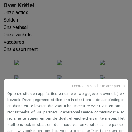
Over Krëfel
Onze acties
Solden
Ons verhaal
Onze winkels
Vacatures
Ons assortiment
Doorgaan zonder te accepteren
Op onze sites en applicaties verzamelen we gegevens over u bij elk
bezoek. Deze gegevens stellen ons in staat om u de aanbiedingen
en diensten te leveren die voor u het meest relevant zijn en om u,
Verkoopsvoorwaarden
rechtstreeks of via partners, gepersonaliseerde communicatie en
Privacy
reclame te sturen en om de doeltreffendheid ervan te meten. Het
stelt ons ook in staat om de inhoud van onze sites aan te passen
Disclaimer
aan uw voorkeuren, om het voor u gemakkelijker te maken om