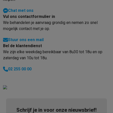
Info ecocheques
Alle eco producten
Alle eco promoties
Refurbished
Chat met ons
Refurbished smartphones
Refurbished tablets
Refurbished lap
Vul ons contactformulier in
Huishouden
We behandelen je aanvraag grondig en nemen zo snel
Wasmachines met ecocheques
Droogkasten met ecocheques
mogelijk contact met je op.
Kleine keukentoestellen
Kleine keukentoestellen met ecocheques
Koffiemachines met
Stuur ons een mail
Grote keukentoestellen
Bel de klantendienst
Vaatwassers met ecocheques
Koelkasten met ecocheques
Die
We zijn elke weekdag bereikbaar van 8u30 tot 18u en op
Airco
zaterdag van 10u tot 18u.
Airco's met ecocheques
TV & audio
02 255 00 00
TV met ecocheques
Bluetooth speakers met ecocheques
Kopt
Multimedia & telefonie
Smartphones met ecocheques
Tablets met ecocheques
Laptop
Transport
Elektrische steps met ecocheques
Eco initiatieven
Schrijf je in voor onze nieuwsbrief!
Impact
Energie besparen
Recycleer je oud elektro