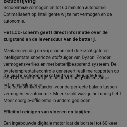
Beschrijving
Info ecocheques
Alle eco producten
Alle eco promoties
Refurbished
Schoonmaakvermogen en tot 60 minuten autonomie.
Optimaliseert op intelligente wijze het vermogen en de
Refurbished smartphones
Refurbished tablets
Refurbished lap
autonomie.
Huishouden
Wasmachines met ecocheques
Droogkasten met ecocheques
Het LCD-scherm geeft direct informatie over de
Kleine keukentoestellen
zuigstand en de levensduur van de batterij.
Kleine keukentoestellen met ecocheques
Koffiemachines met
Grote keukentoestellen
Maak eenvoudig en vrij schoon met de krachtigste en
Vaatwassers met ecocheques
Koelkasten met ecocheques
Die
intelligentste snoerloze stofzuiger van Dyson. Zonder
Airco
vermogensverlies en met batterijbesparend systeem. De
Airco's met ecocheques
systeemprestatiecontrole genereert realtime rapporten op
De juiste schoonmaakstand voor de juiste klus
TV & audio
het LCD-scherm om je te helpen bij het plannen van je
TV met ecocheques
Bluetooth speakers met ecocheques
Kopt
schoonmaaksessie.
Drie schoonmaakstanden voor de perfecte balans tussen
Multimedia & telefonie
vermogen en autonomie. Meer kracht waar je het nodig hebt.
Smartphones met ecocheques
Tablets met ecocheques
Laptop
Meer energie-efficiëntie in andere gebieden.
Transport
Efficiënt reinigen van vloeren en tapijten
Elektrische steps met ecocheques
Eco initiatieven
Een ingebouwde digitale motor laat de borstel tot 60 keer
Impact
Energie besparen
Recycleer je oud elektro