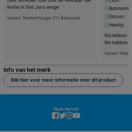
Zeer tevreden. Ook over de verkoper van
Licht
Krefel in Sint Joris winge
Autonomie
Stroom
Variant: Steelstofzuiger V11 Advanced
Handig
Wij hebben er
We hebben e
zoek naar een
Variant: Steel
hondenharen 
is geslaagd.
Info van het merk
Klik hier voor meer informatie over dit product
Stuur bericht