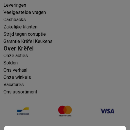
Leveringen
Veelgestelde vragen
Cashbacks
Zakelijke klanten
Strijd tegen corruptie
Garantie Krëfel Keukens
Over Krëfel
Onze acties
Solden
Ons verhaal
Onze winkels
Vacatures
Ons assortiment