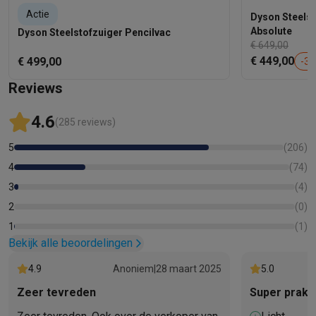
Actie
Dyson Steelst
Absolute
Dyson Steelstofzuiger Pencilvac
€ 649,00
€ 449,00
€ 499,00
-
31
Reviews
4.6
(285 reviews)
5
(
206
)
4
(
74
)
3
(
4
)
2
(
0
)
1
(
1
)
Bekijk alle beoordelingen
4.9
Anoniem
|
28 maart 2025
5.0
Zeer tevreden
Super prakti