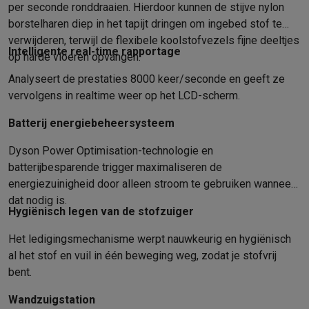
per seconde ronddraaien. Hierdoor kunnen de stijve nylon
Info & acties
borstelharen diep in het tapijt dringen om ingebed stof te
Solden
Alle soldendeals
Solden op groot elektro
Solden op klein
verwijderen, terwijl de flexibele koolstofvezels fijne deeltjes
Acties
Deals van het moment
Promoties
Cashbacks
Solden
Black
Intelligente real-time rapportage
op harde vloeren opvangen.
Daarom Krëfel
Gratis levering
Laagste prijsgarantie
Persoonlijke
Analyseert de prestaties 8000 keer/seconde en geeft ze
Installatie aan huis
Groot elektro installatie
Inbouw installatie
TV 
vervolgens in realtime weer op het LCD-scherm.
Betalingsmogelijkheden
Gift card
Ecocheques
Kopen op afbetal
Klantenservice
Herstelling van je toestel
Controleer jouw leveri
Batterij energiebeheersysteem
Groot elektro & inbouw
Vind jouw ideale wasmachine
Welke kook
Dyson Power Optimisation-technologie en
Klein elektro
Beauty & gezondheid
Huishouden
Keuken
Meer...
batterijbesparende trigger maximaliseren de
Beeld & Geluid
Kies jouw ideale TV
Een speaker voor elke situa
energiezuinigheid door alleen stroom te gebruiken wanneer
Sport & Ontspanning
Hoe kies je een smartwatch?
Hoe kies je 
dat nodig is.
Outlet
Hygiënisch legen van de stofzuiger
Outlet
Alle outlet deals
Outlet multimedia & telefonie
Outlet groo
Het ledigingsmechanisme werpt nauwkeurig en hygiënisch
al het stof en vuil in één beweging weg, zodat je stofvrij
bent.
Wandzuigstation