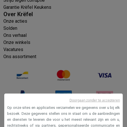
Strijd tegen corruptie
Garantie Krëfel Keukens
Over Krëfel
Onze acties
Solden
Ons verhaal
Onze winkels
Vacatures
Ons assortiment
Doorgaan zonder te accepteren
Op onze sites en applicaties verzamelen we gegevens over u bij elk
bezoek. Deze gegevens stellen ons in staat om u de aanbiedingen
en diensten te leveren die voor u het meest relevant zijn en om u,
Verkoopsvoorwaarden
rechtstreeks of via partners, gepersonaliseerde communicatie en