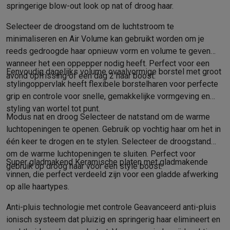
Refurbished
springerige blow-out look op nat of droog haar.
Refurbished smartphones
Refurbished tablets
Refurbished lap
Huishouden
Selecteer de droogstand om de luchtstroom te
minimaliseren en Air Volume kan gebruikt worden om je
Wasmachines met ecocheques
Droogkasten met ecocheques
Kleine keukentoestellen
reeds gedroogde haar opnieuw vorm en volume te geven
wanneer het een oppepper nodig heeft. Perfect voor een
Kleine keukentoestellen met ecocheques
Koffiemachines met
Eenvoudig dagelijks volume ovaalvormige borstel met groot
avond opfrissing of een dag 2 haar boost.
Grote keukentoestellen
stylingoppervlak heeft flexibele borstelharen voor perfecte
Vaatwassers met ecocheques
Koelkasten met ecocheques
Die
grip en controle voor snelle, gemakkelijke vormgeving en
Airco
styling van wortel tot punt.
Airco's met ecocheques
Modus nat en droog Selecteer de natstand om de warme
TV & audio
luchtopeningen te openen. Gebruik op vochtig haar om het in
TV met ecocheques
Bluetooth speakers met ecocheques
Kopt
één keer te drogen en te stylen. Selecteer de droogstand
Multimedia & telefonie
om de warme luchtopeningen te sluiten. Perfect voor
Super gladmakend Keramische platen met gladmakende
Smartphones met ecocheques
Tablets met ecocheques
Laptop
gebruik op droog haar voor een style boost.
vinnen, die perfect verdeeld zijn voor een gladde afwerking
Transport
op alle haartypes.
Elektrische steps met ecocheques
Eco initiatieven
Anti-pluis technologie met controle Geavanceerd anti-pluis
Impact
Energie besparen
Recycleer je oud elektro
ionisch systeem dat pluizig en springerig haar elimineert en
Info & acties