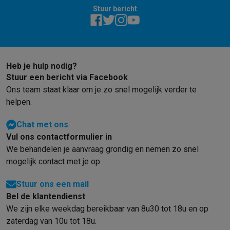
Foto accessoires
Cameratassen
Flitsers & filters
SD-kaarten
Sta
Stuur bericht
Telefonie & smartwatches
GSM's
Smartphones
Apple iPhone
Samsung smartphones
GSM’s
Refurbished
Refurbished smartphones
BuyBack
GSM bescherming
iPhone hoesjes
Samsung hoesjes
Alle hoesj
Smartwatches
Smartwatches
Activity Trackers
Bandjes
Opladers
Heb je hulp nodig?
GSM opladers
Opladers en kabels
Draadloze opladers
USB-C k
Stuur een bericht via Facebook
Ons team staat klaar om je zo snel mogelijk verder te
GSM accessoires
AirTags & GPS trackers
Draadloze oortjes
GS
helpen.
Vaste telefoons
Vaste telefoons
Walkie talkies
Babyfoons
Computers & tablets
Chat met ons
Computers
Laptops
Gaming laptops
Apple MacBook
Windows la
Vul ons contactformulier in
Randapparatuur IT
Muizen
Toetsenborden
Webcams
PC speaker
We behandelen je aanvraag grondig en nemen zo snel
Tablets & e-readers
Tablets
Apple iPad
Samsung Galaxy Tab
Tab
mogelijk contact met je op.
Printen
Printers
Inktpatronen & papier
Cricut
Netwerk & wifi
Routers & access points
Powerline & Wi-Fi adap
Stuur ons een mail
Geheugen & opslag
Externe harde schijven
SSD
USB-sticks
SD-k
Bel de klantendienst
Software
Windows & Microsoft Office
Anti-Virus
Overige softwa
We zijn elke weekdag bereikbaar van 8u30 tot 18u en op
Toebehoren IT
Opladers & kabels
Tassen & sleeves
Steunen
Mu
zaterdag van 10u tot 18u.