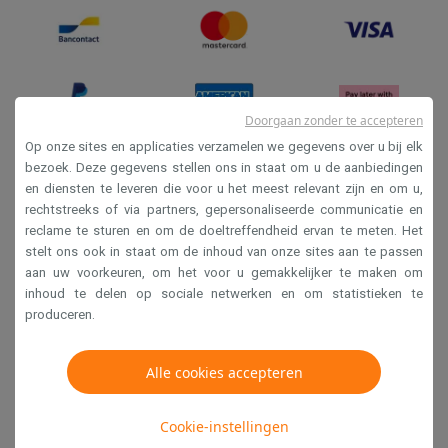
Doorgaan zonder te accepteren
Op onze sites en applicaties verzamelen we gegevens over u bij elk
bezoek. Deze gegevens stellen ons in staat om u de aanbiedingen
en diensten te leveren die voor u het meest relevant zijn en om u,
Verkoopsvoorwaarden
rechtstreeks of via partners, gepersonaliseerde communicatie en
Privacy
reclame te sturen en om de doeltreffendheid ervan te meten. Het
stelt ons ook in staat om de inhoud van onze sites aan te passen
Disclaimer
aan uw voorkeuren, om het voor u gemakkelijker te maken om
Cookies
inhoud te delen op sociale netwerken en om statistieken te
produceren.
Krëfel NV - Steenstraat 44 - Industriezone 4 "T Sas",
1851 Humbeek, België
Alle cookies accepteren
BTW BE 0400.673.544
Cookie-instellingen
Copyright 2026