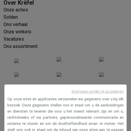
Over Krëfel
Onze acties
Solden
Ons verhaal
Onze winkels
Vacatures
Ons assortiment
Doorgaan zonder te accepteren
Op onze sites en applicaties verzamelen we gegevens over u bij elk
Verkoopsvoorwaarden
bezoek. Deze gegevens stellen ons in staat om u de aanbiedingen
en diensten te leveren die voor u het meest relevant zijn en om u,
Privacy
rechtstreeks of via partners, gepersonaliseerde communicatie en
Disclaimer
reclame te sturen en om de doeltreffendheid ervan te meten. Het
stelt ons ook in staat om de inhoud van onze sites aan te passen