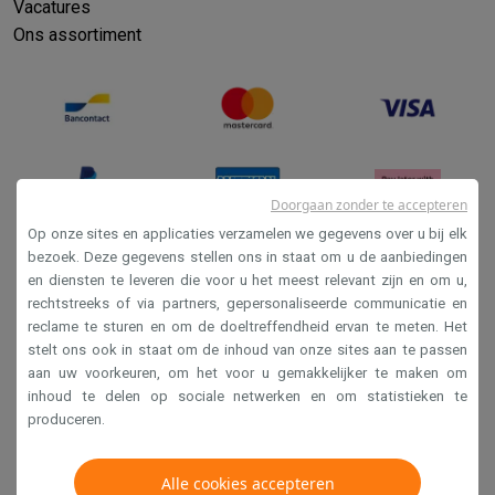
Vacatures
Ons assortiment
Doorgaan zonder te accepteren
Op onze sites en applicaties verzamelen we gegevens over u bij elk
bezoek. Deze gegevens stellen ons in staat om u de aanbiedingen
en diensten te leveren die voor u het meest relevant zijn en om u,
Verkoopsvoorwaarden
rechtstreeks of via partners, gepersonaliseerde communicatie en
Privacy
reclame te sturen en om de doeltreffendheid ervan te meten. Het
stelt ons ook in staat om de inhoud van onze sites aan te passen
Disclaimer
aan uw voorkeuren, om het voor u gemakkelijker te maken om
Cookies
inhoud te delen op sociale netwerken en om statistieken te
produceren.
Krëfel NV - Steenstraat 44 - Industriezone 4 "T Sas",
Alle cookies accepteren
1851 Humbeek, België