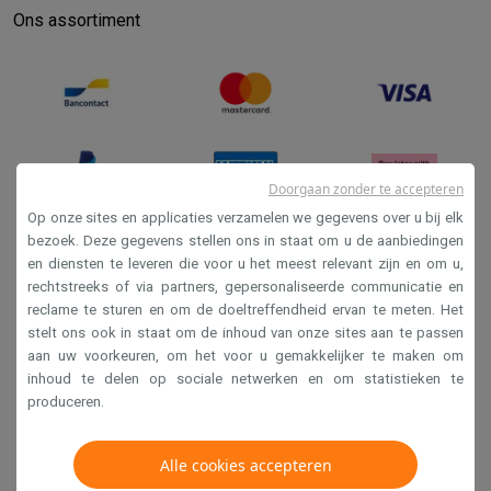
Ons assortiment
Doorgaan zonder te accepteren
Op onze sites en applicaties verzamelen we gegevens over u bij elk
bezoek. Deze gegevens stellen ons in staat om u de aanbiedingen
en diensten te leveren die voor u het meest relevant zijn en om u,
Verkoopsvoorwaarden
rechtstreeks of via partners, gepersonaliseerde communicatie en
Privacy
reclame te sturen en om de doeltreffendheid ervan te meten. Het
stelt ons ook in staat om de inhoud van onze sites aan te passen
Disclaimer
aan uw voorkeuren, om het voor u gemakkelijker te maken om
Cookies
inhoud te delen op sociale netwerken en om statistieken te
produceren.
Krëfel NV - Steenstraat 44 - Industriezone 4 "T Sas",
Alle cookies accepteren
1851 Humbeek, België