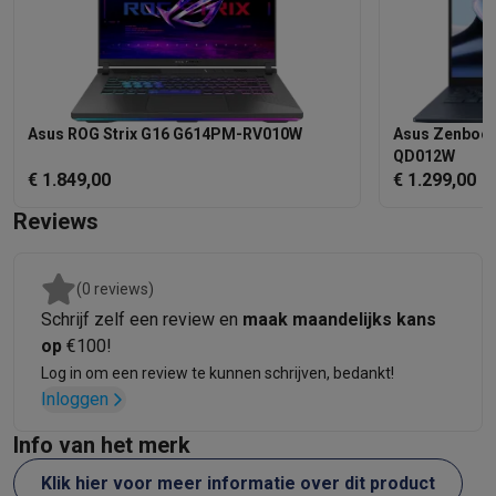
Refurbished
Refurbished smartphones
Refurbished tablets
Refurbished lap
Huishouden
Wasmachines met ecocheques
Droogkasten met ecocheques
Kleine keukentoestellen
Asus ROG Strix G16 G614PM-RV010W
Asus Zenboo
Kleine keukentoestellen met ecocheques
Koffiemachines met
QD012W
Grote keukentoestellen
€ 1.849,00
€ 1.299,00
Vaatwassers met ecocheques
Koelkasten met ecocheques
Die
Airco
Reviews
Airco's met ecocheques
TV & audio
(0 reviews)
TV met ecocheques
Bluetooth speakers met ecocheques
Kopt
Schrijf zelf een review en
maak maandelijks kans
Multimedia & telefonie
op
€100!
Smartphones met ecocheques
Tablets met ecocheques
Laptop
Log in om een review te kunnen schrijven, bedankt!
Transport
Inloggen
Elektrische steps met ecocheques
Eco initiatieven
Info van het merk
Impact
Energie besparen
Recycleer je oud elektro
Klik hier voor meer informatie over dit product
Info & acties