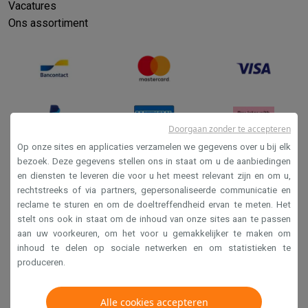
Vacatures
Ons assortiment
Doorgaan zonder te accepteren
Op onze sites en applicaties verzamelen we gegevens over u bij elk
bezoek. Deze gegevens stellen ons in staat om u de aanbiedingen
en diensten te leveren die voor u het meest relevant zijn en om u,
Verkoopsvoorwaarden
rechtstreeks of via partners, gepersonaliseerde communicatie en
Privacy
reclame te sturen en om de doeltreffendheid ervan te meten. Het
stelt ons ook in staat om de inhoud van onze sites aan te passen
Disclaimer
aan uw voorkeuren, om het voor u gemakkelijker te maken om
Cookies
inhoud te delen op sociale netwerken en om statistieken te
produceren.
Krëfel NV - Steenstraat 44 - Industriezone 4 "T Sas",
Alle cookies accepteren
1851 Humbeek, België