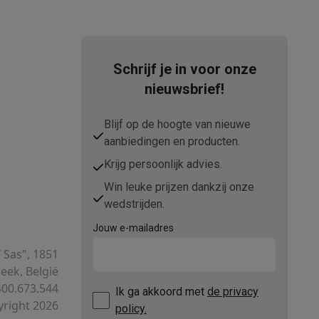
tion accessoires
Schrijf je in voor onze
 accessoires
nieuwsbrief!
Blijf op de hoogte van nieuwe
Racing
Smartphone gaming controllers
Accessoires
aanbiedingen en producten.
Krijg persoonlijk advies.
Win leuke prijzen dankzij onze
s & GPS trackers
wedstrijden.
Jouw e-mailadres
T Sas", 1851
ek, België
00.673.544
 personenweegschalen
Slimme elektrische tandenborstels
Babyf
Ik ga akkoord met
de privacy
right 2026
policy.