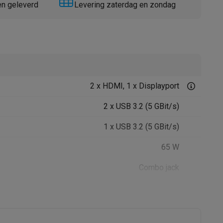
en geleverd
Levering zaterdag en zondag
2 x HDMI, 1 x Displayport
Thermometers
Accessoires
2 x USB 3.2 (5 GBit/s)
1 x USB 3.2 (5 GBit/s)
65 W
Combo jack