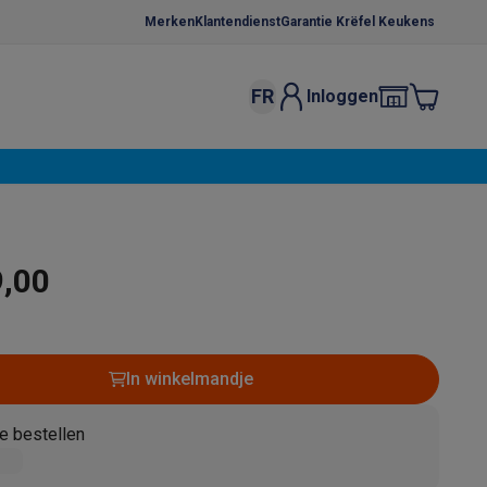
Merken
Klantendienst
Garantie Krëfel Keukens
FR
Inloggen
kels
Droogrekken
s
 microgolfovens
Inbouw wasmachines
ten
9,00
In winkelmandje
o
Koffiezetapparaten
Koffie, capsules & pads
Accessoires
e bestellen