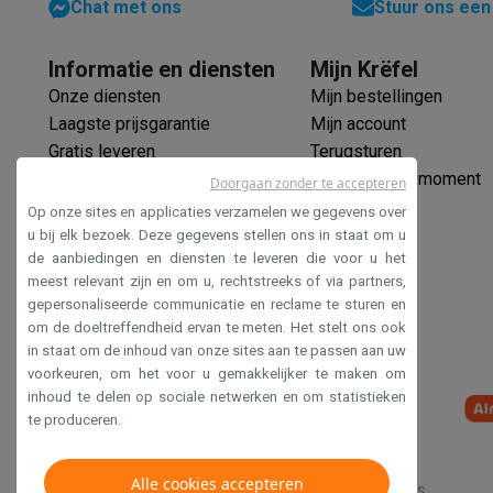
Chat met ons
Stuur ons een
Software
Windows & Microsoft Office
Anti-Virus
Overige s
Reeks
Toebehoren IT
Opladers & kabels
Tassen & sleeves
Steune
Gaming
Informatie en diensten
Mijn Krëfel
Kleur
PlayStation
PlayStation 5
PS5 games
PS4 games
Playstati
Onze diensten
Mijn bestellingen
Afmetingen
Nintendo
Nintendo Switch 2
Nintendo Switch games
Ninten
Laagste prijsgarantie
Mijn account
Xbox
Xbox games
Xbox controllers
Xbox headsets
Xbox ac
Gratis leveren
Terugsturen
Gewicht
PC gaming
Gaming laptops
Gaming PC
Gaming monitors
Gam
Verlengde garantie
Mijn leveringsmoment
Doorgaan zonder te accepteren
Gaming setup
Gaming headsets
Gaming microfoons
Gaming
Gewicht zonder voetsteun
Ecocheques
Op onze sites en applicaties verzamelen we gegevens over
Smart home & devices
Veilig betalen
u bij elk bezoek. Deze gegevens stellen ons in staat om u
Ergonomie
In hoog
Smartwatches
Smartwatches
Activity Trackers
Bandjes
Opla
de aanbiedingen en diensten te leveren die voor u het
Toegankelijkheidsverklaring
meest relevant zijn en om u, rechtstreeks of via partners,
Mobiliteit
Elektrische steps
Dashcams
GPS
Coyote
Elektris
VESA
gepersonaliseerde communicatie en reclame te sturen en
Veiligheid & bescherming
Bewakingscamera's
Alarmsyste
om de doeltreffendheid ervan te meten. Het stelt ons ook
Multimedia
Contactloos betalen
Betaalterminals
Accessoires SumUp
in staat om de inhoud van onze sites aan te passen aan uw
Omgeving & comfort
Verlichting
Plug & play zonnepanelen
voorkeuren, om het voor u gemakkelijker te maken om
Manual, S
Entertainment
Smart TV
Smart speakers
Google TV Streame
Verpakking
inhoud te delen op sociale netwerken en om statistieken
Keuken
Slimme koelkasten
Slimme vaatwassers
Slimme e
te produceren.
Huishouden & gezondheid
Slimme wasmachines
Slimme d
Eco producten
Alle cookies accepteren
Verkoopsvoorwaarden
Privacy
Disclaimer
Cookies