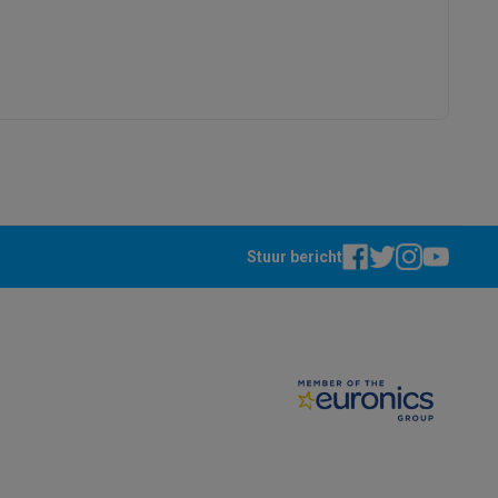
41011007
LG
8806096235386
alaxy Fold8
34WR55QK-B.AEU
alaxy Flip8 & Fold8 (Ultra) hoesjes
Stuur bericht
lers