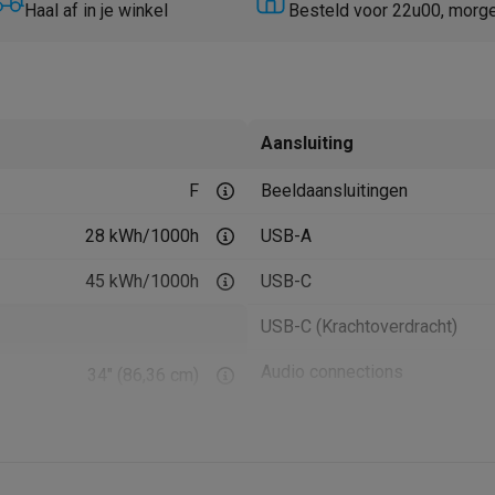
Huisdierverzorging
GPS trackers dieren
Haal af in je winkel
Besteld voor 22u00, morg
tels
Multistylers
Krulspelden
terflossers
groomers
Tondeuses
Scheerkoppen
Accessoires
Aansluiting
etverzorging
Accessoires
F
Beeldaansluitingen
massage
Massage guns
rostimulatie apparaten
Bloedcirculatie apparaten
Infraroodlampen
28 kWh/1000h
USB-A
sols
Luchtbevochtigers
45 kWh/1000h
USB-C
g TV
TCL TV
TV steunen
Beamers
USB-C (Krachtoverdracht)
diastreamers
DVD & Blu-Ray spelers
efoons
Oortjes
Draadloze oortjes
Sportoortjes
Audio connections
34" (86,36 cm)
ty speakers
Ethernet (RJ-45)
s
UWQHD (3440 x 1440 px)
Product informatie
VA
pelers
Audio accessoires