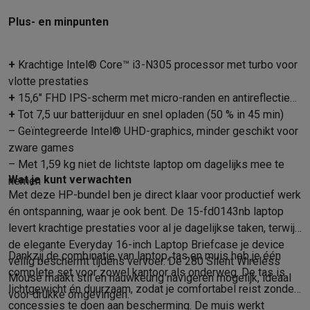
Refurbished
Refurbished smartphones
Refurbished tablets
Refurbished lap
Plus- en minpunten
Huishouden
Wasmachines met ecocheques
Droogkasten met ecocheques
+
Krachtige Intel® Core™ i3-N305 processor met turbo voor
Kleine keukentoestellen
vlotte prestaties
Kleine keukentoestellen met ecocheques
Koffiemachines met
+
15,6″ FHD IPS-scherm met micro-randen en antireflectie
Grote keukentoestellen
+
Tot 7,5 uur batterijduur en snel opladen (50 % in 45 min)
Vaatwassers met ecocheques
Koelkasten met ecocheques
Die
– Geïntegreerde Intel® UHD-graphics, minder geschikt voor
Airco
zware games
Airco's met ecocheques
– Met 1,59 kg niet de lichtste laptop om dagelijks mee te
TV & audio
Wat je kunt verwachten
nemen
TV met ecocheques
Bluetooth speakers met ecocheques
Kopt
Met deze HP-bundel ben je direct klaar voor productief werk
Multimedia & telefonie
én ontspanning, waar je ook bent. De 15-fd0143nb laptop
Smartphones met ecocheques
Tablets met ecocheques
Laptop
levert krachtige prestaties voor al je dagelijkse taken, terwijl
Transport
de elegante Everyday 16-inch Laptop Briefcase je device
Dankzij de combinatie van laptop, tas en muis heb je één
Elektrische steps met ecocheques
veilig beschermt tijdens vervoer. De 280 Silent Wireless
Eco initiatieven
complete set voor zowel kantoor als onderweg. De tas is
Mouse maakt stil en nauwkeurig navigeren mogelijk, ideaal
lichtgewicht én duurzaam, zodat je comfortabel reist zonder
Impact
Energie besparen
Recycleer je oud elektro
voor drukke omgevingen.
concessies te doen aan bescherming. De muis werkt
Info & acties