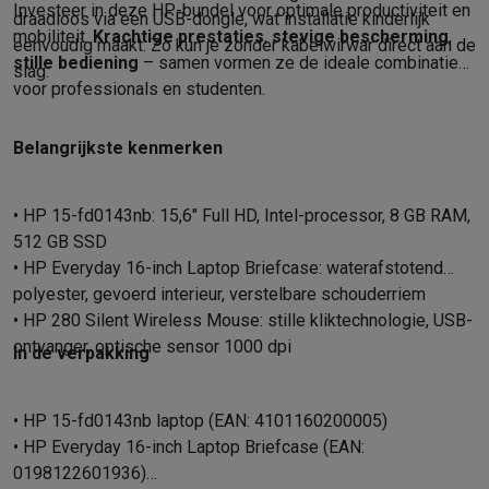
Investeer in deze HP-bundel voor optimale productiviteit en
draadloos via een USB-dongle, wat installatie kinderlijk
Solden
Alle soldendeals
Solden op groot elektro
Solden op klein
mobiliteit.
Krachtige prestaties
,
stevige bescherming
,
eenvoudig maakt. Zo kun je zonder kabelwirwar direct aan de
Acties
Deals van het moment
Promoties
Cashbacks
Solden
Black
stille bediening
– samen vormen ze de ideale combinatie
slag.
Daarom Krëfel
Gratis levering
Laagste prijsgarantie
Persoonlijke
voor professionals en studenten.
Installatie aan huis
Groot elektro installatie
Inbouw installatie
TV 
Betalingsmogelijkheden
Gift card
Ecocheques
Kopen op afbetal
Belangrijkste kenmerken
Klantenservice
Herstelling van je toestel
Controleer jouw leveri
Groot elektro & inbouw
Vind jouw ideale wasmachine
Welke kook
Klein elektro
Beauty & gezondheid
Huishouden
Keuken
Meer...
• HP 15-fd0143nb: 15,6" Full HD, Intel-processor, 8 GB RAM,
Beeld & Geluid
Kies jouw ideale TV
Een speaker voor elke situa
512 GB SSD
Sport & Ontspanning
Hoe kies je een smartwatch?
Hoe kies je 
• HP Everyday 16-inch Laptop Briefcase: waterafstotend
polyester, gevoerd interieur, verstelbare schouderriem
Outlet
• HP 280 Silent Wireless Mouse: stille kliktechnologie, USB-
Outlet
Alle outlet deals
Outlet multimedia & telefonie
Outlet groo
ontvanger, optische sensor 1000 dpi
In de verpakking
• HP 15-fd0143nb laptop (EAN: 4101160200005)
• HP Everyday 16-inch Laptop Briefcase (EAN:
0198122601936)