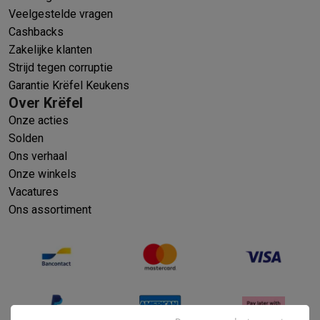
Veelgestelde vragen
Cashbacks
Zakelijke klanten
Strijd tegen corruptie
Garantie Krëfel Keukens
Over Krëfel
Onze acties
Solden
Ons verhaal
Onze winkels
Vacatures
Ons assortiment