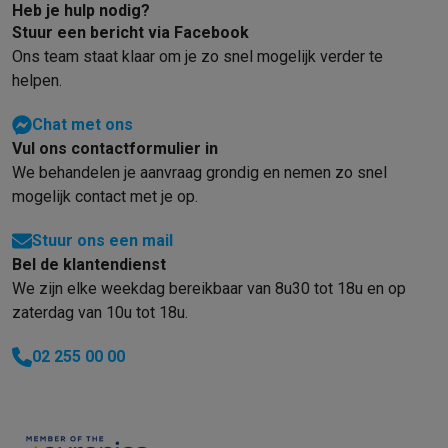
Info ecocheques
Alle eco producten
Alle eco promoties
Heb je hulp nodig?
Refurbished
Stuur een bericht via Facebook
Refurbished smartphones
Refurbished tablets
Refurbished lap
Ons team staat klaar om je zo snel mogelijk verder te
Huishouden
helpen.
Wasmachines met ecocheques
Droogkasten met ecocheques
Kleine keukentoestellen
Chat met ons
Vul ons contactformulier in
Kleine keukentoestellen met ecocheques
Koffiemachines met
We behandelen je aanvraag grondig en nemen zo snel
Grote keukentoestellen
mogelijk contact met je op.
Vaatwassers met ecocheques
Koelkasten met ecocheques
Die
Airco
Stuur ons een mail
Airco's met ecocheques
Bel de klantendienst
TV & audio
We zijn elke weekdag bereikbaar van 8u30 tot 18u en op
TV met ecocheques
Bluetooth speakers met ecocheques
Kopt
zaterdag van 10u tot 18u.
Multimedia & telefonie
Smartphones met ecocheques
Tablets met ecocheques
Laptop
02 255 00 00
Transport
Elektrische steps met ecocheques
Eco initiatieven
Impact
Energie besparen
Recycleer je oud elektro