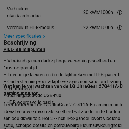
Mondhygiëne
Elektrische tandenborstels
Opzetborstels
Waterf
Verbruik in
20 kWh/1000h
Scheren
Elektrische scheerapparaten
Baardtrimmers
Multigroo
standaardmodus
Lichaamsontharing
IPL ontharing
Epilators
Ladyshaves
Verbruik in HDR-modus
22 kWh/1000h
Beauty
Gelaatsverzorging
LED Maskers
Spiegels
Hand & voetve
Massage
Voetmassage
Massagestoelen
Nek & schoudermass
Meer specificaties
Beschrijving
Gezondheid
Personenweegschalen
Bloeddrukmeters
Elektrosti
Plus- en minpunten
Voor de baby
Babyfoons
Borstkolven
Flessenwarmers
Aerosols
TV, audio & foto
+
Vloeiend gamen dankzij hoge verversingssnelheid en
TV & beamers
TV
TV's met soundbar
2026 TV
LG TV
Samsung TV
1ms-responstijd
Randapparatuur TV
Soundbars
Home cinema
Versterkers
Medias
+
Levendige kleuren en brede kijkhoeken met IPS-paneel
Hoofdtelefoons & oortjes
Koptelefoons
Draadloze koptelefoo
+
Ondersteuning voor adaptieve synchronisatie om tearing
Speakers
Speakers
Bluetooth speakers
Smart speakers
Party s
Wat kan je verwachten van de LG UltraGear 27G411A-B
te verminderen
Muziek in huis
Radio's & wekkers
Platenspelers
Hifi-ketens
gaming monitor
- Geen ingebouwde USB-hub
Navigatie
Dashcams
GPS
Coyote
GPS accessoires
- HDR weergave is basis
Leef beter
met de LG UltraGear 27G411A-B gaming monitor,
TV & audio accessoires
Steunen
Kabels
Draagbare mediaspele
ideaal voor wie maximale snelheid wil zonder in te boeten
Fototoestellen
Digitale camera's
Instant camera's
Canon camera'
aan beeldkwaliteit. Het 27-inch IPS-paneel levert vloeiende
Video
GoPro
Action cams
Drones
Camcorder
actie, scherpe details en betrouwbare kleurnauwkeurigheid,