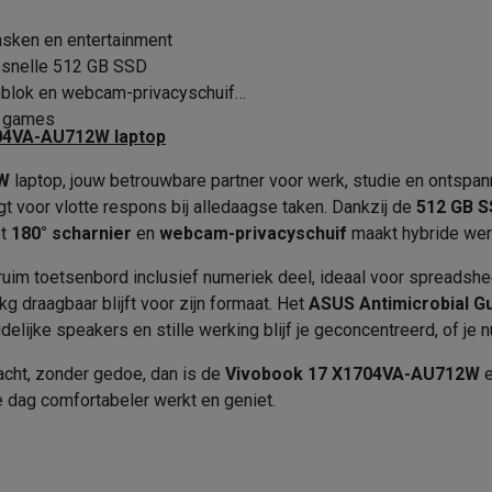
era's
Nikon camera's
Lenzen
asken en entertainment
Toetsenbord indeling
en
Statieven & tripods
Action cam accessoires
n snelle 512 GB SSD
Voorkant
Toetsenbord
nblok en webcam-privacyschuif
SM’s met toetsen
Refurbished smartphones
iPhone 17
Samsung G
e games
HD (720p)
704VA-AU712W laptop
Opslag
hoesjes
Screenprotectors
iPhone 17 Hoesjes
Galaxy S26 hoesjes
G
2W
laptop, jouw betrouwbare partner voor werk, studie en ontspan
Schijven
ders
t voor vlotte respons bij alledaagse taken. Dankzij de
512 GB 
1 x HDMI
-C kabels
Lightning kabels
Powerbanks
Capaciteit Opslag
et
180° scharnier
en
webcam-privacyschuif
maakt hybride werk
es
GSM houders auto
Micro SD-kaarten
Overige accessoires
2.0, 2 x USB 3.2 (5 GBit/s)
Aansluiting SSD
ruim toetsenbord inclusief numeriek deel, ideaal voor spreadshe
 kg draagbaar blijft voor zijn formaat. Het
ASUS Antimicrobial G
2 x USB 3.2 (5 GBit/s)
Netwerk
ijke speakers en stille werking blijf je geconcentreerd, of je nu
s laptops
Copilot+ pc
Chromebooks
Monitors
Desktops
Combo jack
akers
PC headsets
Microfoons
Docking stations
Externe DVD spe
Wifi
acht, zonder gedoe, dan is de
Vivobook 17 X1704VA-AU712W
e
b
Tablethoezen
E-readers
Accessoires
e dag comfortabeler werkt en geniet.
Wifi standaard
 adapters
Mesh Wi-Fi
Switches
Netwerkkabels
Bluetooth
SD-kaarten
CD's & DVD's