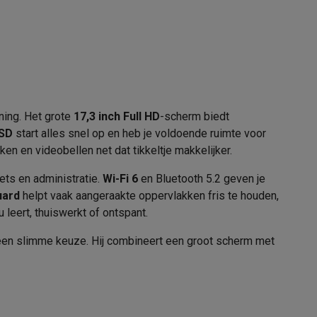
AZERTY BE
Numerieke zone
alaxy Fold8
alaxy Flip8 & Fold8 (Ultra) hoesjes
ning. Het grote
17,3 inch Full HD
-scherm biedt
1 x SSD
SSD
start alles snel op en heb je voldoende ruimte voor
512 GB
en en videobellen net dat tikkeltje makkelijker.
NVMe (M.2)
ets en administratie.
Wi-Fi 6
en Bluetooth 5.2 geven je
uard
helpt vaak aangeraakte oppervlakken fris te houden,
 leert, thuiswerkt of ontspant.
lers
en slimme keuze. Hij combineert een groot scherm met
Wifi 6 (ax)