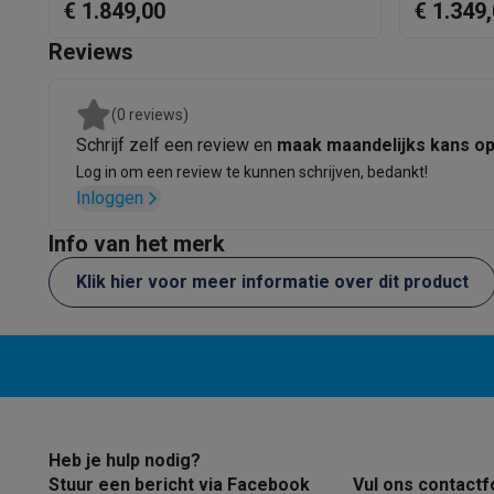
€ 1.849,00
€ 1.349
Eco producten
Uitbreiding RAM
Ecocheques
Reviews
Maximaal RAM
Info ecocheques
Alle eco producten
Alle eco promoties
Refurbished
Grafische kaart
(0 reviews)
Refurbished smartphones
Refurbished tablets
Refurbished
Huishouden
Schrijf zelf een review en
maak maandelijks kans o
Model grafische kaart
Wasmachines met ecocheques
Droogkasten met ecoche
Log in om een review te kunnen schrijven, bedankt!
Grafische oplossing
Inloggen
Kleine keukentoestellen
Kleine keukentoestellen met ecocheques
Koffiemachines
Info van het merk
Grote keukentoestellen
Vaatwassers met ecocheques
Koelkasten met ecocheque
Klik hier voor meer informatie over dit product
Airco
Airco's met ecocheques
TV & audio
TV met ecocheques
Bluetooth speakers met ecocheques
Multimedia & telefonie
Smartphones met ecocheques
Tablets met ecocheques
La
Heb je hulp nodig?
Transport
Stuur een bericht via Facebook
Vul ons contactf