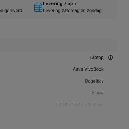
Levering 7 op 7
en geleverd
Levering zaterdag en zondag
Laptop
Thermometers
Accessoires
Asus VivoBook
Dagelijks
Blauw
39,93 x 25,43 x 1,99 cm
2.1 kg