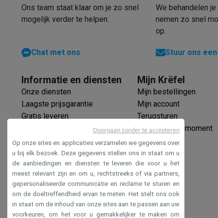
Elektrische steps met ecocheques
Ons team staat klaar om je zo snel
We behandelen je 
Eco initiatieven
mogelijk verder te helpen.
nemen zo snel mog
Impact
Energie besparen
Recycleer je oud elektro
op.
Info & acties
Solden
Alle soldendeals
Solden op groot elektro
Solden op 
Chat met ons
Stuur ons een
Acties
Deals van het moment
Promoties
Cashbacks
Solden
Daarom Krëfel
Gratis levering
Laagste prijsgarantie
Persoon
Informatie en diensten
Mijn Krëfel
Installatie aan huis
Groot elektro installatie
Inbouw installat
Onze diensten
Mijn bestellingen
Betalingsmogelijkheden
Gift card
Ecocheques
Kopen op afb
Laagste prijsgarantie
Mijn account
Klantenservice
Herstelling van je toestel
Controleer jouw l
Gratis leveren
Terugsturen
Groot elektro & inbouw
Vind jouw ideale wasmachine
Welke
Verlengde garantie
Mijn leveringsmoment
Doorgaan zonder te accepteren
Klein elektro
Beauty & gezondheid
Huishouden
Keuken
Meer.
Ecocheques
Op onze sites en applicaties verzamelen we gegevens over
Beeld & Geluid
Kies jouw ideale TV
Een speaker voor elke s
Veilig betalen
u bij elk bezoek. Deze gegevens stellen ons in staat om u
Sport & Ontspanning
Hoe kies je een smartwatch?
Hoe kies
de aanbiedingen en diensten te leveren die voor u het
Toegankelijkheidsverklaring
Outlet
meest relevant zijn en om u, rechtstreeks of via partners,
Outlet
Alle outlet deals
Outlet multimedia & telefonie
Outlet
gepersonaliseerde communicatie en reclame te sturen en
om de doeltreffendheid ervan te meten. Het stelt ons ook
in staat om de inhoud van onze sites aan te passen aan uw
voorkeuren, om het voor u gemakkelijker te maken om