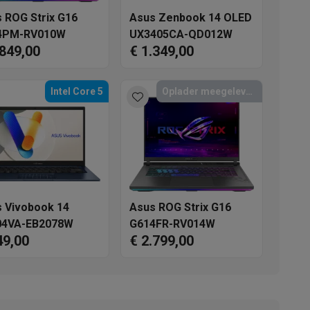
 ROG Strix G16
Asus Zenbook 14 OLED
4PM-RV010W
UX3405CA-QD012W
.849,00
€ 1.349,00
Intel Core 5
Oplader meegeleverd
akken
Accessoires
 Vivobook 14
Asus ROG Strix G16
04VA-EB2078W
G614FR-RV014W
49,00
€ 2.799,00
kels
Droogrekken