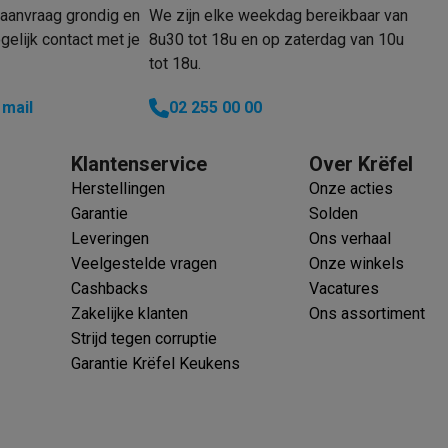
aanvraag grondig en
We zijn elke weekdag bereikbaar van
elijk contact met je
8u30 tot 18u en op zaterdag van 10u
tot 18u.
klein elektro
Solden op multimedia
Solden op TV & audio
 mail
02 255 00 00
Black Friday
lijke winkelbeleving
Niet tevreden, geld terug
Klantenservice
Over Krëfel
ie
TV installatie
Herstellingen
Onze acties
etaling
Alma: betaal in 2 of 3 keer
Klarna: betaal binnen 30 dagen
Garantie
Solden
everingsuur
Zakelijke klanten
ProteKt: verzeker je toestel
Swap Pro
Leveringen
Ons verhaal
 kookplaat past bij jouw keuken?
Meer...
Veelgestelde vragen
Onze winkels
..
Cashbacks
Vacatures
ituatie
Hoofdtelefoon of oortjes?
Meer...
Zakelijke klanten
Ons assortiment
 je een elektrische step?
Hoe kies je een drone ?
Strijd tegen corruptie
Garantie Krëfel Keukens
 groot elektro
Outlet klein elektro
Outlet TV & audio
Outlet accesso