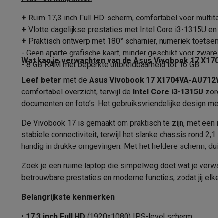
Fototoestellen
Digitale camera's
Instant camera's
Canon cam
Video
GoPro
Action cams
Drones
Camcorder
+
Ruim 17,3 inch Full HD-scherm, comfortabel voor multit
Touchscreen
Foto accessoires
Cameratassen
Flitsers & filters
SD-kaart
+
Vlotte dagelijkse prestaties met Intel Core i3-1315U e
Webcam
Telefonie & smartwatches
+
Praktisch ontwerp met 180° scharnier, numeriek toetse
GSM's
Smartphones
Apple iPhone
Samsung smartphones
G
- Geen aparte grafische kaart, minder geschikt voor zwar
Webcam resolutie
Wat kan je verwachten van de Asus Vivobook 17 X1
Refurbished
Refurbished smartphones
BuyBack
- 8 GB RAM met beperkte uitbreidbaarheid tot 16 GB
GSM bescherming
iPhone hoesjes
Samsung hoesjes
Alle 
Aansluitingen
Leef beter
met de
Asus Vivobook 17 X1704VA-AU71
Smartwatches
Smartwatches
Activity Trackers
Bandjes
Opla
comfortabel overzicht, terwijl de
Intel Core i3-1315U
zorg
Beeldaansluitingen
GSM opladers
Opladers en kabels
Draadloze opladers
USB
documenten en foto’s. Het gebruiksvriendelijke design m
GSM accessoires
AirTags & GPS trackers
Draadloze oortj
USB-A
1 x USB 
De Vivobook 17 is gemaakt om praktisch te zijn, met een 
Vaste telefoons
Vaste telefoons
Walkie talkies
Babyfoons
stabiele connectiviteit, terwijl het slanke chassis rond 2,1
Computers & tablets
USB-C
handig in drukke omgevingen. Met het heldere scherm, duidel
Computers
Laptops
Gaming laptops
Apple MacBook
Window
Audio connections
Randapparatuur IT
Muizen
Toetsenborden
Webcams
PC spe
Zoek je een ruime laptop die simpelweg doet wat je verw
Tablets & e-readers
Tablets
Apple iPad
Samsung Galaxy Ta
betrouwbare prestaties en moderne functies, zodat jij elk
Optische drive
Printen
Printers
Inktpatronen & papier
Cricut
Belangrijkste kenmerken
Netwerk & wifi
Routers & access points
Powerline & Wi-Fi
Ethernet (RJ-45)
Geheugen & opslag
Externe harde schijven
SSD
USB-sticks
•
17,3 inch Full HD
(1920x1080) IPS-level scherm