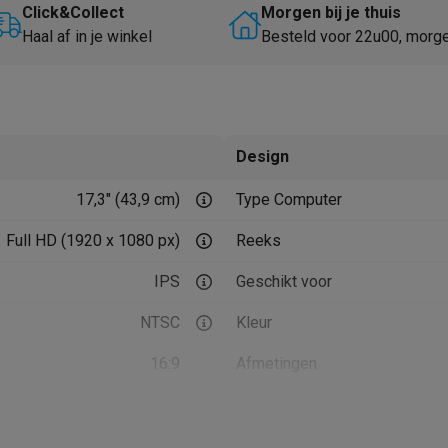
Huisdierverzorging
GPS trackers dieren
Click&Collect
Morgen bij je thuis
Haal af in je winkel
Besteld voor 22u00, morg
tels
Multistylers
Krulspelden
terflossers
groomers
Tondeuses
Scheerkoppen
Accessoires
etverzorging
Accessoires
Design
massage
Massage guns
17,3" (43,9 cm)
Type Computer
rostimulatie apparaten
Bloedcirculatie apparaten
Infraroodlampen
sols
Luchtbevochtigers
Full HD (1920 x 1080 px)
Reeks
g TV
TCL TV
TV steunen
Beamers
IPS
Geschikt voor
diastreamers
DVD & Blu-Ray spelers
NTSC
Kleur
efoons
Oortjes
Draadloze oortjes
Sportoortjes
ty speakers
16:9
Afmetingen
s
60 Hz
Gewicht
pelers
Audio accessoires
250 nits
Bediening