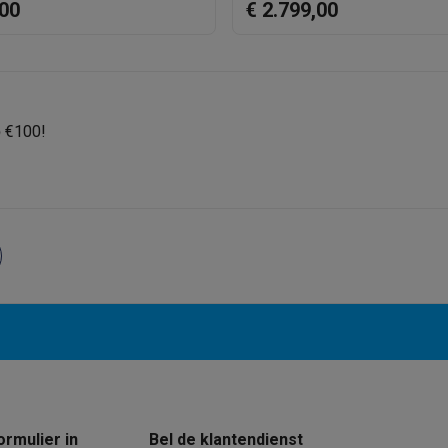
,00
€ 2.799,00
OS Versie
16 GB (1 x 16)
Proefversie Office 365
Product informatie
 laptops
BuyBack
p
€100!
Intel Graphics
Krëfel code
ques
Stofzuigers met ecocheques
Strijkijzers met ecocheques
Ste
Intel UHD Graphics
Merk
 met ecocheques
Bruiswatertoestellen met ecocheques
Waterfilt
EAN
s
Diepvriezers met ecocheques
Ovens met ecocheques
Fornuiz
Verkoperscode
Koptelefoons met ecocheques
Oortjes met ecocheques
Platensp
ptops met ecocheques
Monitors met ecocheques
Powerbanks m
ormulier in
Bel de klantendienst