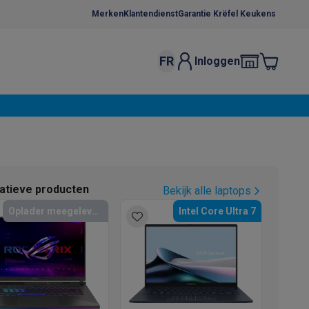
Merken
Klantendienst
Garantie Krëfel Keukens
FR
Inloggen
kels
Droogrekken
s
 microgolfovens
Inbouw wasmachines
ten
natieve producten
Bekijk alle laptops
Oplader meegeleverd
Intel Core Ultra 7
o
Koffiezetapparaten
Koffie, capsules & pads
Accessoires