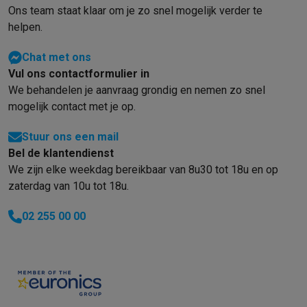
Refurbished
Ons team staat klaar om je zo snel mogelijk verder te
Refurbished smartphones
Refurbished tablets
Refurbished lap
helpen.
Huishouden
Wasmachines met ecocheques
Droogkasten met ecocheques
Chat met ons
Kleine keukentoestellen
Vul ons contactformulier in
Kleine keukentoestellen met ecocheques
Koffiemachines met
We behandelen je aanvraag grondig en nemen zo snel
Grote keukentoestellen
mogelijk contact met je op.
Vaatwassers met ecocheques
Koelkasten met ecocheques
Die
Airco
Stuur ons een mail
Airco's met ecocheques
Bel de klantendienst
TV & audio
We zijn elke weekdag bereikbaar van 8u30 tot 18u en op
zaterdag van 10u tot 18u.
TV met ecocheques
Bluetooth speakers met ecocheques
Kopt
Multimedia & telefonie
02 255 00 00
Smartphones met ecocheques
Tablets met ecocheques
Laptop
Transport
Elektrische steps met ecocheques
Eco initiatieven
Impact
Energie besparen
Recycleer je oud elektro
Info & acties