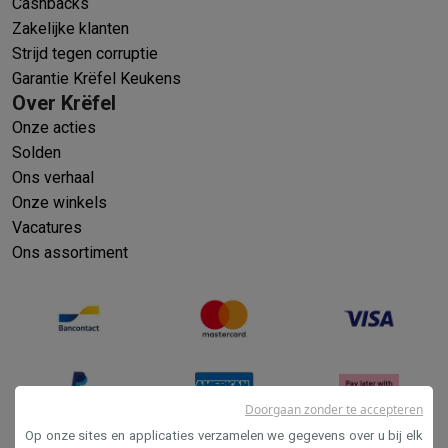
Cashbacks
Zakelijke klanten
Strijd tegen corruptie
Garantie Krëfel Keukens
Over Krëfel
Onze acties
Solden
Ons verhaal
Onze winkels
Vacatures
Ons assortiment
Doorgaan zonder te accepteren
Op onze sites en applicaties verzamelen we gegevens over u bij elk